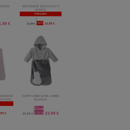
 ERVEN
NID D'ANGE SECU AUTO 5
POINTS
PROMO
1,99 €
-34%
24,99 €
37,99 €
 DORINTA
SURPYJAMA SANS JAMBE
TE AUTO
BLASIUS
23,99 €
,99 €
29,99 €