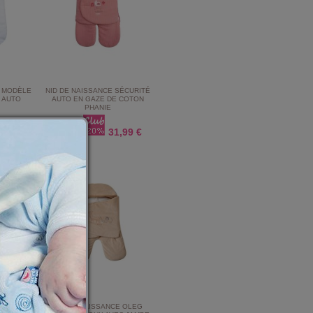
E MODÈLE
NID DE NAISSANCE SÉCURITÉ
 AUTO
AUTO EN GAZE DE COTON
PHANIE
6,39 €
31,99 €
39,99 €
 NICOLIN
NID DE NAISSANCE OLEG