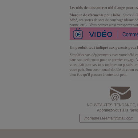
Les nids de naissance et nid d'ange pour tra
Marque de vêtements pour bébé
, Sucre d’O
bébé
, ces sortes de sacs de couchage idéaux dès 
parme, etc.). Vous pouvez ainsi transporter vot
Un produit tout indiqué aux parents pour 
Simplifiez vos déplacements avec votre bébé e
dans son petit cocon pour ce premier voyage. Vo
vous plait pour ses tons toniques ou pastels, o
votre petit. Son cocon ouaté doublé de coton est
bien-être qu’il procure à votre tout petit.
NOUVEAUTÉS, TENDANCE, 
Abonnez-vous à la Newsl