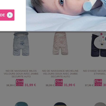
AUTO AVEC JAMBES PASQUOT
AVEC JAMBE
AVEC JAMBE SECUR
31,99 €
26,39 €
3
39,99 €
32,99 €
39,99 €
NID DE NAISSANCE MILOS
NID DE NAISSANCE MICHELINE
NID D'ANGE SECUR
VELOURS DOUX AVEC JAMBE
VELOURS DOUX AVEC JAMBE
ETHANIEL
SECURITE AUTO
SECURITE AUTO
31,99 €
31,99 €
3
39,99 €
39,99 €
37,99 €