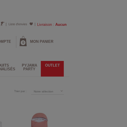
Liste d'envies
Livraison :
Aucun
OMPTE
MON PANIER
0
UITS
PYJAMA
OUTLET
NALISÉS
PARTY
Trier par :
Notre sélection