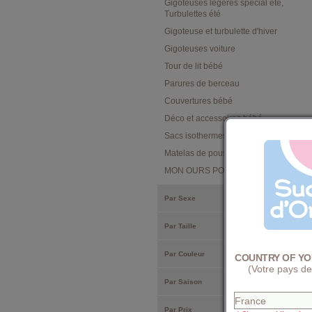
Gigoteuses legeres special été,
Turbulettes été
Gigoteuse et turbulette d'hiver
Gigoteuses voiture
Tour de lit bébé
Parures de berceau
Couvertures bébé
Déco et accessoires bébé
Sacs isothermes
Matelas de poussette
MON OURS POLAIRE
Par Sexe
Par Taille
Par Couleur
COUNTRY OF YO
(Votre pays de
Par Saison
Par Prix