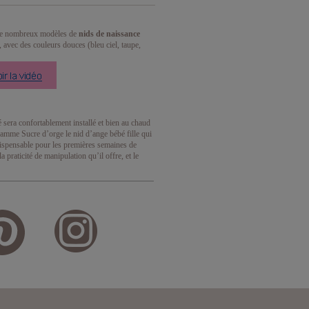
s de nombreux modèles de
nids de naissance
, avec des couleurs douces (bleu ciel, taupe,
é sera confortablement installé et bien au chaud
gamme Sucre d’orge le nid d’ange bébé fille qui
ndispensable pour les premières semaines de
praticité de manipulation qu’il offre, et le