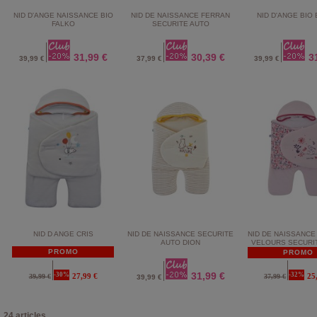
NID D'ANGE NAISSANCE BIO
NID DE NAISSANCE FERRAN
NID D'ANGE BIO
FALKO
SECURITE AUTO
31,99 €
30,39 €
3
39,99 €
37,99 €
39,99 €
NID D ANGE CRIS
NID DE NAISSANCE SECURITE
NID DE NAISSANCE
AUTO DION
VELOURS SECURI
PROMO
PROMO
31,99 €
-30%
-32%
27,99 €
25
39,99 €
37,99 €
39,99 €
24 articles