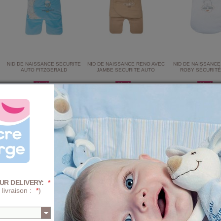
NID DE NAISSANCE SECURITE
NID DE NAISSANCE RENO AVEC
NID DE NAISSANC
AUTO FITZGERALD
JAMBE SECURITE AUTO
ROBY SÉCURITÉ
30,39 €
31,92 €
2
37,99 €
39,90 €
32,99 €
UR DELIVERY:
*
 livraison :
*
)
NID DE NAISSANCE SÉCURITÉ
NID DE NAISSANCE MARCO
NID DE NAISSANCE