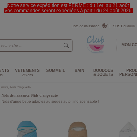
Notre service expédition est FERME : du 1er au 21 août
Vos commandes seront expédiées à partir du 24 août 2026.
Liste de naissance
SOS Doudou®
MON C
ENTS
VETEMENTS
SOMMEIL
BAIN
DOUDOUS
PROD
& JOUETS
PERSON
ns
2/8 ans
issance, Nids d'ange auto
Nids de naissance, Nids d'ange auto
Nids d'ange bébé adaptés au sièges auto : indispensable !