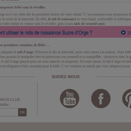
nsporter bébé sans le réveiller.
rge est à vos côtés dès les premières heures de votre enfant ! C’est pourquoi nous proposon
la sortie de la maternité. En effet,
le nid de naissance
se veut chaud, confortable et esthétique
re bébé même en voiture sans le réveiller, grâce à nos
nids de sécurité auto
.
les premières semaines de Bébé …
n adoptant le
nid d’ange
. Prévoyez-le dès la maternité, pour votre retour à la maison. Votre béb
us pourrez le manipuler tout en préservant son sommeil et sa tranquillité - choisissez dans la 
u le nid d’ange garçon pour ses tons naturels ou turquoise. En toute saison, le nid d’ange est i
 enveloppant et bien rassurant pour le bébé. C’est vraiment un article que vous adopterez pour la 
SUIVEZ-NOUS
INFOS CLUB
etter :