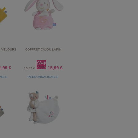
T VELOURS
COFFRET CAJOU LAPIN
1,99 €
15,99 €
19,99 €
ABLE
PERSONNALISABLE