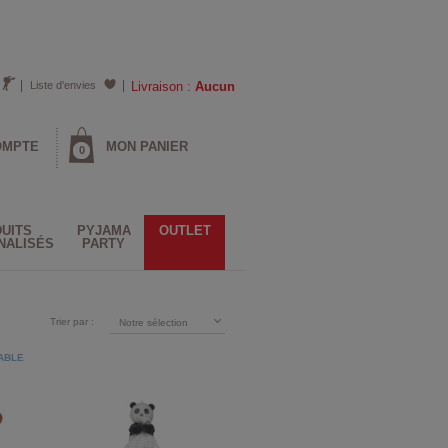
Liste d'envies
Livraison :
Aucun
OMPTE
MON PANIER
0
UITS
PYJAMA
OUTLET
NALISÉS
PARTY
Trier par :
Notre sélection
ABLE