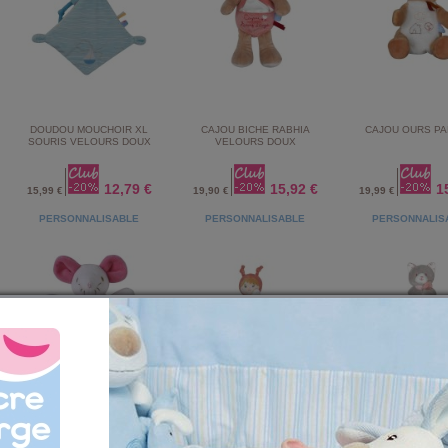
DOUDOU MOUCHOIR XL
CAJOU BICHE RABHIA
CAJOU OURS PA
SOURIS VELOURS DOUX
VELOURS DOUX
12,79 €
15,92 €
1
15,99 €
19,90 €
19,99 €
PERSONNALISABLE
PERSONNALISABLE
PERSONNALIS
CAJOU SOURIS NELLA
DOUDOU MOUCHOIR XL
DOUDOU MOUCHOI