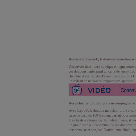
Découvrez Cajou
®
, le doudou mouchoir à c
Découvrez dans notre boutique en ligne notre c
ces doudous renferment un carré de jersey 100 
chambre et ses
jouets d'éveil
. Les
doudous C
un cadeau de naissance toujours très apprécié.
Des peluches doudou pour accompagner vo
Avec Cajou®, le doudou mouchoir drôle et coloré
carré de tissu en 100% coton, parfait pour mord
Très facile à attraper par les petites mains, il
un grand soin à l’élaboration de ses doudous 
personnalisé et original. Doudou mouchoir, lapi