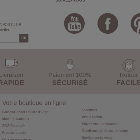
SUIVEZ-NOUS
INFOS CLUB
etter :
Livraison
Paiement 100%
Retour
RAPIDE
SÉCURISÉ
FACIL
Votre boutique en ligne
S'identifier
Guides/Conseils Sucre d'Orge
Aide à l'achat
Idées de cadeaux
Suivez vos commandes
SOS Doudou®
Conditions générales de vente
Produits brodés
Service après vente
Liste de naissance