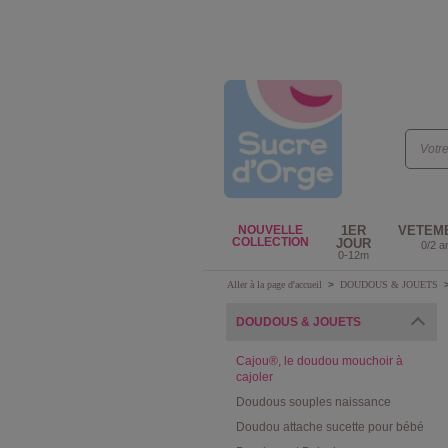
NOUVELLE
1ER
VETEM
COLLECTION
JOUR
0/2 a
0-12m
Aller à la page d'accueil
>
DOUDOUS & JOUETS
DOUDOUS & JOUETS
Cajou®, le doudou mouchoir à
cajoler
Doudous souples naissance
Doudou attache sucette pour bébé