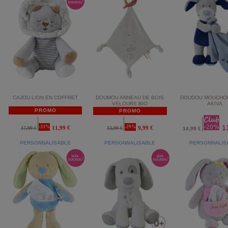
CAJOU LION EN COFFRET
DOUMOU ANNEAU DE BOIS
DOUDOU MOUCHOI
VELOURS BIO
AKIVA
PROMO
PROMO
1
-33%
-29%
11,99 €
9,99 €
17,99 €
13,99 €
14,99 €
PERSONNALISABLE
PERSONNALISABLE
PERSONNALIS