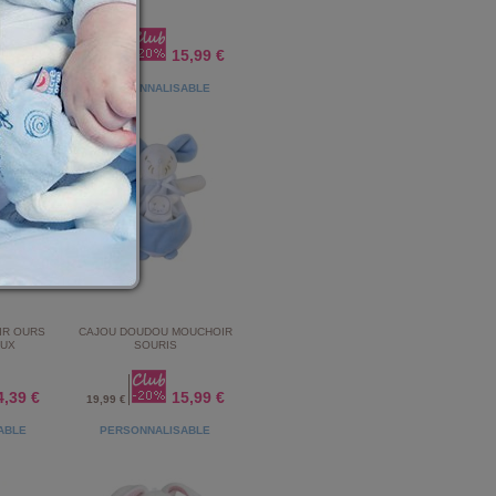
OUX
4,39 €
15,99 €
19,99 €
ABLE
PERSONNALISABLE
IR OURS
CAJOU DOUDOU MOUCHOIR
OUX
SOURIS
4,39 €
15,99 €
19,99 €
ABLE
PERSONNALISABLE