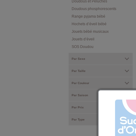
Doudous et Peluches
Doudous phosphorescents
Range pyjama bébé
Hochets d’éveil bébé
Jouets bébé musicaux
Jouets d’éveil
SOS Doudou
Par Sexe
Par Taille
Par Couleur
Par Saison
Par Prix
Par Type