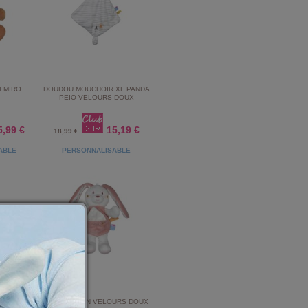
LMIRO
DOUDOU MOUCHOIR XL PANDA
PEIO VELOURS DOUX
5,99 €
15,19 €
18,99 €
ABLE
PERSONNALISABLE
R CHAT
CAJOU LAPIN VELOURS DOUX