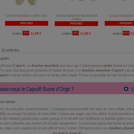
CAJOU DOUDOU LAPIN CIEL
CAJOU DOUDOU MOUCHOIR
CAJOU DOUDOU 
CHIEN
PROMO
PROMO
PROMO
-33%
-33%
-44%
11,99 €
11,99 €
9,
17,99 €
17,99 €
17,99 €
31 articles
ajoler
ollection
Cajou®
, un
doudou mouchoir
tout doux que l’enfant pourra
cajoler
durant ses pro
% coton tout doux pour permettre à l’enfant de jouer. Les
doudous mouchoir Cajou®
sont de
ajou®
sont en velours rasé pour un lavage plus simple. Il vous est possible de faire broder le 
tre enfant
, les tout petits seront enchantés ! Compagnon indispensable des nuits de votre enfant, cette p
iller ou essuyer les pleurs de votre bébé. Comme par magie, une fois utilisé, le petit mouchoir 
 peut être emmené partout sans crainte, puisqu’il est lavable très facilement en machine grâce à s
qui sont conformes aux normes de sécurité européennes. Le mouchoir pourra être brodé au prén
n, chien, ours, panda crée un lien affectif avec l’enfant. Découvrez aussi nos
doudous phosph