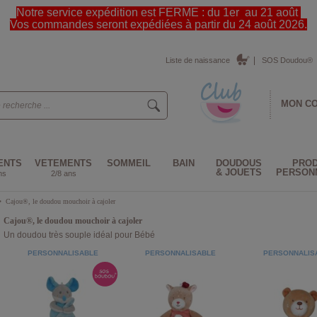
Notre service expédition est FERME : du 1er au 21 août
Vos commandes seront expédiées à partir du 24 août 2026.
Liste de naissance
SOS Doudou®
MON C
ENTS
VETEMENTS
SOMMEIL
BAIN
DOUDOUS
PROD
& JOUETS
PERSON
ns
2/8 ans
>
Cajou®, le doudou mouchoir à cajoler
Cajou®, le doudou mouchoir à cajoler
Un doudou très souple idéal pour Bébé
PERSONNALISABLE
PERSONNALISABLE
PERSONNALIS