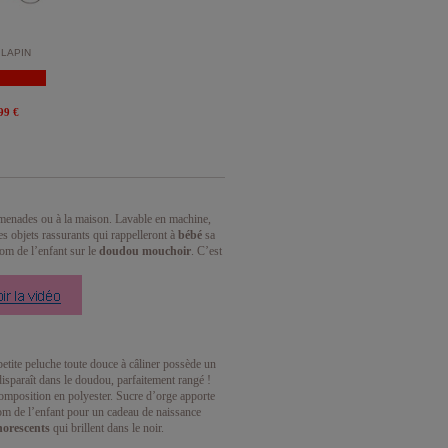
LAPIN
99 €
menades ou à la maison. Lavable en machine,
s objets rassurants qui rappelleront à
bébé
sa
nom de l’enfant sur le
doudou mouchoir
. C’est
etite peluche toute douce à câliner possède un
disparaît dans le doudou, parfaitement rangé !
a composition en polyester. Sucre d’orge apporte
om de l’enfant pour un cadeau de naissance
orescents
qui brillent dans le noir.