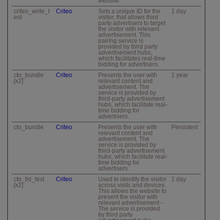
website.
criteo_write_t
Criteo
Sets a unique ID for the
1 day
est
visitor, that allows third
party advertisers to target
the visitor with relevant
advertisement. This
pairing service is
provided by third party
advertisement hubs,
which facilitates real-time
bidding for advertisers.
cto_bundle
Criteo
Presents the user with
1 year
[x2]
relevant content and
advertisement. The
service is provided by
third-party advertisement
hubs, which facilitate real-
time bidding for
advertisers.
cto_bundle
Criteo
Presents the user with
Persistent
relevant content and
advertisement. The
service is provided by
third-party advertisement
hubs, which facilitate real-
time bidding for
advertisers.
cto_tld_test
Criteo
Used to identify the visitor
1 day
[x2]
across visits and devices.
This allows the website to
present the visitor with
relevant advertisement -
The service is provided
by third party