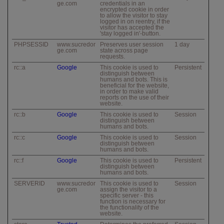
ge.com
credentials in an
encrypted cookie in order
to allow the visitor to stay
logged in on reentry, if the
visitor has accepted the
'stay logged in'-button.
PHPSESSID
www.sucredor
Preserves user session
1 day
ge.com
state across page
requests.
rc::a
Google
This cookie is used to
Persistent
distinguish between
humans and bots. This is
beneficial for the website,
in order to make valid
reports on the use of their
website.
rc::b
Google
This cookie is used to
Session
distinguish between
humans and bots.
rc::c
Google
This cookie is used to
Session
distinguish between
humans and bots.
rc::f
Google
This cookie is used to
Persistent
distinguish between
humans and bots.
SERVERID
www.sucredor
This cookie is used to
Session
ge.com
assign the visitor to a
specific server - this
function is necessary for
the functionality of the
website.