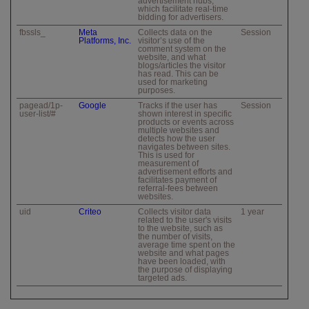
advertisement hubs,
which facilitate real-time
bidding for advertisers.
fbssls_
Meta
Collects data on the
Session
Platforms, Inc.
visitor’s use of the
comment system on the
website, and what
blogs/articles the visitor
has read. This can be
used for marketing
purposes.
pagead/1p-
Google
Tracks if the user has
Session
user-list/#
shown interest in specific
products or events across
multiple websites and
detects how the user
navigates between sites.
This is used for
measurement of
advertisement efforts and
facilitates payment of
referral-fees between
websites.
uid
Criteo
Collects visitor data
1 year
related to the user's visits
to the website, such as
the number of visits,
average time spent on the
website and what pages
have been loaded, with
the purpose of displaying
targeted ads.