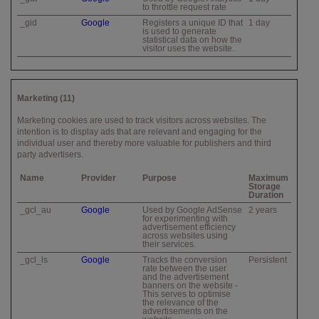
to throttle request rate
_gid
Google
Registers a unique ID that
1 day
is used to generate
statistical data on how the
visitor uses the website.
Marketing (11)
Marketing cookies are used to track visitors across websites. The
intention is to display ads that are relevant and engaging for the
individual user and thereby more valuable for publishers and third
party advertisers.
Name
Provider
Purpose
Maximum
Storage
Duration
_gcl_au
Google
Used by Google AdSense
2 years
for experimenting with
advertisement efficiency
across websites using
their services.
_gcl_ls
Google
Tracks the conversion
Persistent
rate between the user
and the advertisement
banners on the website -
This serves to optimise
the relevance of the
advertisements on the