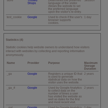
store
Trusted
Determines the preferred
Session
Shops
language of the visitor.
Allows the website to set
the preferred language
upon the visitor's re-entry.
test_cookie
Google
Used to check if the user's
1 day
browser supports
cookies.
Statistics (4)
Statistic cookies help website owners to understand how visitors
interact with websites by collecting and reporting information
anonymously.
Name
Provider
Purpose
Maximum
Storage
Duration
_ga
Google
Registers a unique ID that
2 years
is used to generate
statistical data on how the
visitor uses the website.
_ga_#
Google
Used by Google Analytics
2 years
to collect data on the
number of times a user
has visited the website as
well as dates for the first
and most recent visit.
_gat
Google
Used by Google Analytics
1 day