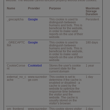
website. The website cannot function properly without these cookies.
Name
Provider
Purpose
Maximum
Storage
Duration
_grecaptcha
Google
This cookie is used to
Persistent
distinguish between
humans and bots. This is
beneficial for the website,
in order to make valid
reports on the use of their
website.
_GRECAPTC
Google
This cookie is used to
180 days
HA
distinguish between
humans and bots. This is
beneficial for the website,
in order to make valid
reports on the use of their
website.
CookieConse
Cookiebot
Stores the user's cookie
1 year
nt
consent state for the
current domain
external_no_c
www.sucredor
This cookie is set to
1 day
ache
ge.com
determine if the cache is
enabled or disabled - a
cache is used by the
website to optimize the
response time between
the visitor and the
website. The cache is
usually stored on the
visitor’s browser.
om_frontend
www.sucredor
This cookie stores visitor
1 day