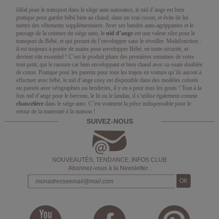
Idéal pour le transport dans le siège auto naissance, le nid d’ange est bien
pratique pour garder bébé bien au chaud, dans un vrai cocon, et évite de lui
mettre des vêtements supplémentaires. Avec ses bandes auto-agrippantes et le
passage de la ceinture du siège auto, le
nid d’ange
est une valeur sûre pour le
transport de Bébé, et qui permet de l’envelopper sans le réveiller. Multifonction :
il est toujours à portée de mains pour envelopper Bébé, en toute sécurité, et
devient vite essentiel ! C’est le produit phare des premières semaines de votre
tout-petit, qui le rassure car bien enveloppant et bien chaud avec sa ouate doublée
de coton. Pratique pour les parents pour tous les trajets en voiture qu’ils auront à
effectuer avec bébé, le nid d’ange cosy est disponible dans des modèles colorés
ou pastels avec sérigraphies ou broderies, il y en a pour tous les gouts ! Tout à la
fois nid d’ange pour le berceau, le lit ou le landau, il s’utilise également comme
chancelière
dans le siège auto. C’est vraiment la pièce indispensable pour le
retour de la maternité à la maison !
SUIVEZ-NOUS
NOUVEAUTÉS, TENDANCE, INFOS CLUB
Abonnez-vous à la Newsletter :