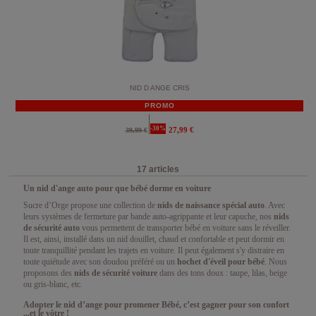
NID D ANGE CRIS
PROMO
-30%
27,99 €
39,99 €
17 articles
Un nid d'ange auto pour que bébé dorme en voiture
Sucre d’Orge propose une collection de
nids de naissance spécial auto
. Avec
leurs systèmes de fermeture par bande auto-agrippante et leur capuche, nos
nids
de sécurité auto
vous permettent de transporter bébé en voiture sans le réveiller.
Il est, ainsi, installé dans un nid douillet, chaud et confortable et peut dormir en
toute tranquillité pendant les trajets en voiture. Il peut également s'y distraire en
toute quiétude avec son doudou préféré ou un
hochet d'éveil pour bébé
. Nous
proposons des
nids de sécurité voiture
dans des tons doux : taupe, lilas, beige
ou gris-blanc, etc.
Adopter le nid d’ange pour promener Bébé, c’est gagner pour son confort
...et le vôtre !