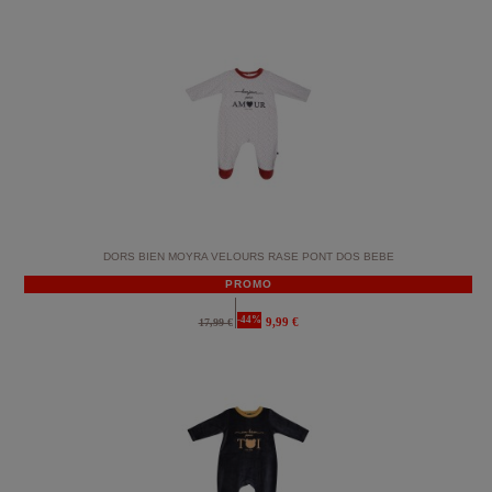
DORS BIEN MOYRA VELOURS RASE PONT DOS BEBE
PROMO
-44%
9,99 €
17,99 €