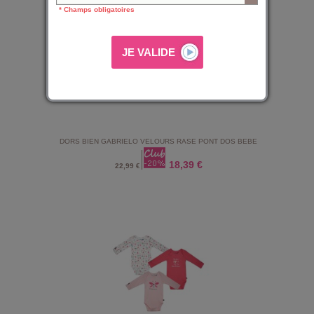
* Champs obligatoires
DORS BIEN GABRIELO VELOURS RASE PONT DOS BEBE
18,39 €
22,99 €