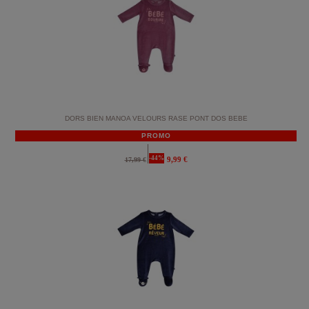
DORS BIEN MANOA VELOURS RASE PONT DOS BEBE
PROMO
-44%
9,99 €
17,99 €