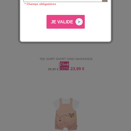
* Champs obligatoires
TEE SHIRT SHORT GINO NAISSANCE
23,99 €
29,99 €