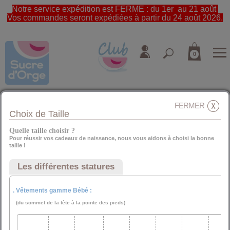
Notre service expédition est FERME : du 1er au 21 août
Vos commandes seront expédiées à partir du 24 août 2026.
0
SUIVEZ-NOUS
FERMER
Choix de Taille
Quelle taille choisir ?
Pour réussir vos cadeaux de naissance, nous vous aidons à choisi la bonne
NOUVEAUTÉS, TENDANCE, INFOS CLUB
taille !
Abonnez-vous à la Newsletter :
Les différentes statures
. Vêtements gamme Bébé :
(du sommet de la tête à la pointe des pieds)