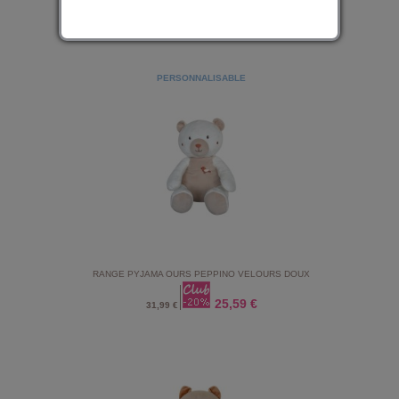
24,79 €
30,99 €
PERSONNALISABLE
RANGE PYJAMA OURS PEPPINO VELOURS DOUX
25,59 €
31,99 €