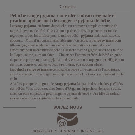
7 articles
Peluche range pyjama : une idée cadeau originale et
pratique qui permet de ranger le pyjama de bébé
.
Le
range pyjama
, en forme de peluche, est un moyen simple et pratique de
ranger le pyjama de bébé. Grâce à son zip dans le dos, la peluche permet de
regrouper toutes les affaires pour la nuit de bébé :
pyjama
mais aussi sucette,
doudou… Muni d’un coussin amovible que l’on retire, le
range pyjama
pour
fille ou garçon est également un élément de décoration original, doux et
affectueux pour la chambre de bébé : à assortir avec sa gigoteuse ou son tour de
lit. Lapin, souris, ours ou chien… Choisissez l’animal préféré de bébé en guise
de peluche pour ranger son
pyjama ; il deviendra son compagnon privilégié pour
des nuits douces et calmes et peut-être, même, son doudou adoré !
La
peluche range pyjama
accompagnera bébé sur le chemin de l’autonomie,
ainsi bébé apprendra à ranger son pyjama seul et à le retrouver au moment d’aller
au lit.
A la fois pratique et mignon, le
range pyjama
fait partie des peluches préférées
des bébés. Vous trouverez, chez Sucre d’Orge, un large choix de lapin, souris,
chien ou ours en peluche pour ranger le pyjama de bébé ? Une idée de cadeau
naissance tendre et originale qui fera l’unanimité !
SUIVEZ-NOUS
NOUVEAUTÉS, TENDANCE, INFOS CLUB