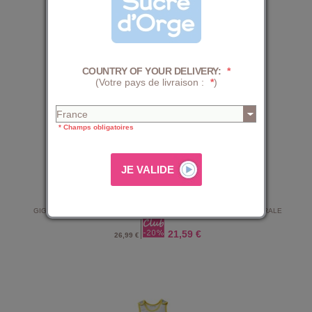
25,59 €
31,99 €
COUNTRY OF YOUR DELIVERY:
*
(Votre pays de livraison :
*
)
* Champs obligatoires
GIGOTEUSE 0/1M FLORENTZI VELOURS DOUX OUVERTURE INTEGRALE
21,59 €
26,99 €