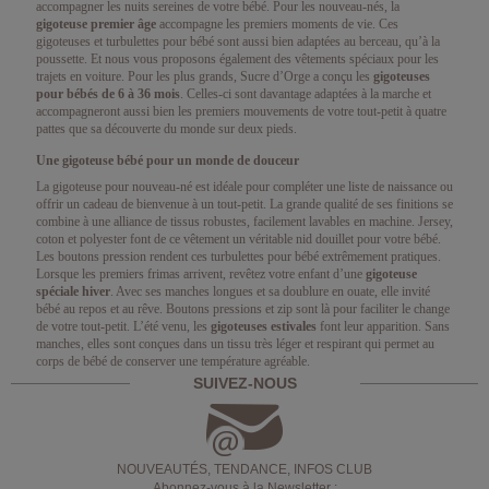
accompagner les nuits sereines de votre bébé. Pour les nouveau-nés, la
gigoteuse premier âge
accompagne les premiers moments de vie. Ces
gigoteuses et turbulettes pour bébé sont aussi bien adaptées au berceau, qu’à la
poussette. Et nous vous proposons également des vêtements spéciaux pour les
trajets en voiture. Pour les plus grands, Sucre d’Orge a conçu les
gigoteuses
pour bébés de 6 à 36 mois
. Celles-ci sont davantage adaptées à la marche et
accompagneront aussi bien les premiers mouvements de votre tout-petit à quatre
pattes que sa découverte du monde sur deux pieds.
Une gigoteuse bébé pour un monde de douceur
La gigoteuse pour nouveau-né est idéale pour compléter une liste de naissance ou
offrir un cadeau de bienvenue à un tout-petit. La grande qualité de ses finitions se
combine à une alliance de tissus robustes, facilement lavables en machine. Jersey,
coton et polyester font de ce vêtement un véritable nid douillet pour votre bébé.
Les boutons pression rendent ces turbulettes pour bébé extrêmement pratiques.
Lorsque les premiers frimas arrivent, revêtez votre enfant d’une
gigoteuse
spéciale hiver
. Avec ses manches longues et sa doublure en ouate, elle invité
bébé au repos et au rêve. Boutons pressions et zip sont là pour faciliter le change
de votre tout-petit. L’été venu, les
gigoteuses estivales
font leur apparition. Sans
manches, elles sont conçues dans un tissu très léger et respirant qui permet au
corps de bébé de conserver une température agréable.
SUIVEZ-NOUS
NOUVEAUTÉS, TENDANCE, INFOS CLUB
Abonnez-vous à la Newsletter :