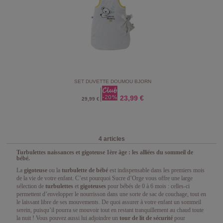
SET DUVETTE DOUMOU BJORN
23,99 €
29,99 €
4 articles
Turbulettes naissances et gigoteuse 1ère âge : les alliées du sommeil de
bébé.
La
gigoteuse
ou la
turbulette de bébé
est indispensable dans les premiers mois
de la vie de votre enfant. C’est pourquoi Sucre d’Orge vous offre une large
sélection de
turbulettes
et
gigoteuses
pour bébés de 0 à 6 mois : celles-ci
permettent d’envelopper le nourrisson dans une sorte de sac de couchage, tout en
le laissant libre de ses mouvements. De quoi assurer à votre enfant un sommeil
serein, puisqu’il pourra se mouvoir tout en restant tranquillement au chaud toute
la nuit ! Vous pouvez aussi lui adjoindre un
tour de lit de sécurité
pour