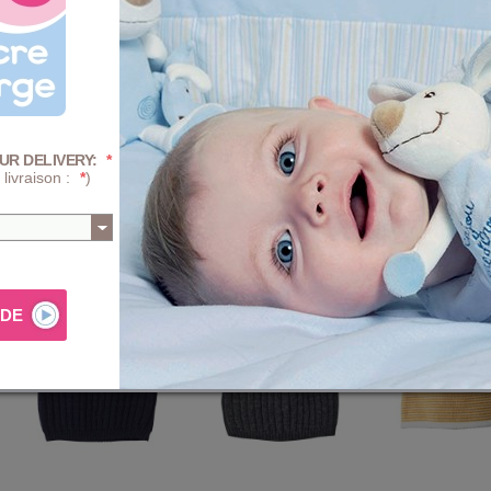
UR DELIVERY:
*
CHAPEAU FILLE
BONNET TRICOT ENFANT
BONNET TRICOT 
 livraison :
*
)
BERTHILIE
BALEARE
PROMO
14,39 €
1
-41%
9,99 €
16,99 €
17,99 €
17,99 €