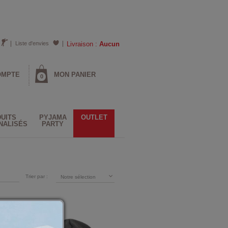
Liste d'envies
Livraison :
Aucun
OMPTE
MON PANIER
0
UITS
PYJAMA
OUTLET
NALISÉS
PARTY
Trier par :
Notre sélection