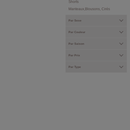
Shorts
Manteaux,Blousons, Cirés
Par Sexe
Par Couleur
Par Saison
Par Prix
Par Type