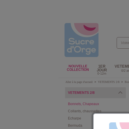
NOUVELLE
1ER
VETEM
COLLECTION
JOUR
0/2 a
0-12m
Aller à la page d'accueil
>
VETEMENTS 2/8
>
Bon
VETEMENTS 2/8
Bonnets, Chapeaux
Collants, chaussettes
Echarpe
Bermuda