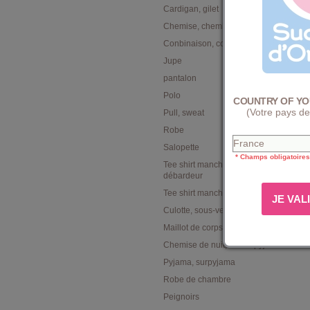
Cardigan, gilet
Chemise, chemisier, tunique
Conbinaison, combishort
Jupe
pantalon
Polo
COUNTRY OF YO
(Votre pays de
Pull, sweat
Robe
Salopette
* Champs obligatoires
Tee shirt manches courtes,
débardeur
Tee shirt manches longues
Culotte, sous-vetement
Maillot de corps, sous vêtement
Chemise de nuit, combi pyjama
Pyjama, surpyjama
Robe de chambre
Peignoirs