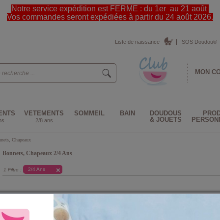
Notre service expédition est FERME : du 1er au 21 août
Vos commandes seront expédiées à partir du 24 août 2026.
Liste de naissance
SOS Doudou®
MON C
ENTS
VETEMENTS
SOMMEIL
BAIN
DOUDOUS
PROD
& JOUETS
PERSON
ns
2/8 ans
nets, Chapeaux
Bonnets, Chapeaux 2/4 Ans
2/4 Ans
1 Filtre :