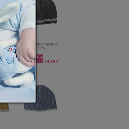
ENFANT
BONNET TRICOT ENFANT
S
BATYA
4,39 €
14,39 €
17,99 €