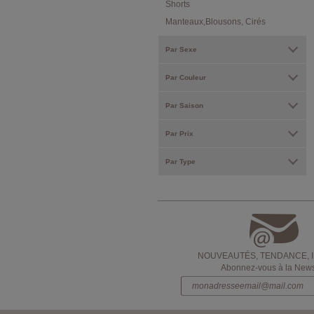
Shorts
Manteaux,Blousons, Cirés
Par Sexe
Par Couleur
Par Saison
Par Prix
Par Type
NOUVEAUTÉS, TENDANCE, 
Abonnez-vous à la Newsl