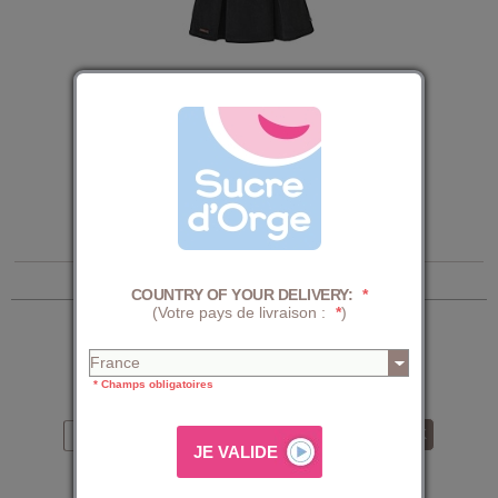
JUPE ANTHRACITE DAFINA
17,59 €
21,99 €
1 articles
COUNTRY OF YOUR DELIVERY:
*
SUIVEZ-NOUS
(Votre pays de livraison :
*
)
* Champs obligatoires
NOUVEAUTÉS, TENDANCE, INFOS CLUB
Abonnez-vous à la Newsletter :