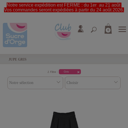
Notre service expédition est FERME : du 1er au 21 août
Vos commandes seront expédiées à partir du 24 août 2026.
0
JUPE GRIS
Gris
1 Filtre :