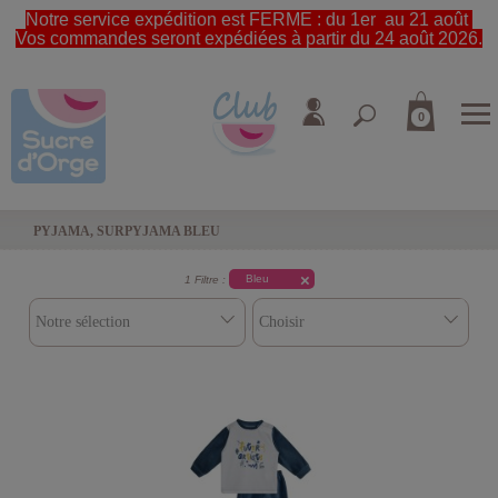
Notre service expédition est FERME : du 1er au 21 août
Vos commandes seront expédiées à partir du 24 août 2026.
0
PYJAMA, SURPYJAMA BLEU
Bleu
1 Filtre :