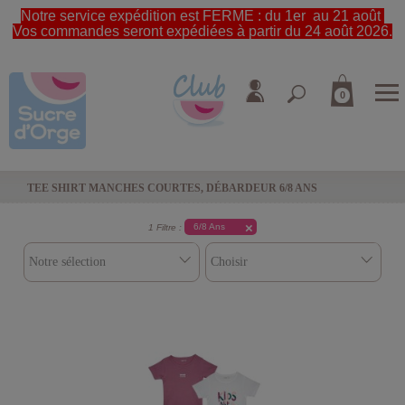
Notre service expédition est FERME : du 1er au 21 août
Vos commandes seront expédiées à partir du 24 août 2026.
0
TEE SHIRT MANCHES COURTES, DÉBARDEUR 6/8 ANS
6/8 Ans
1 Filtre :