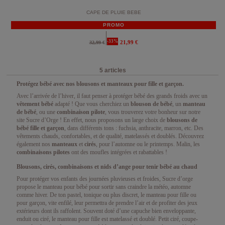
CAPE DE PLUIE BEBE
PROMO
-33%
21,99 €
32,99 €
5 articles
Protégez bébé avec nos blousons et manteaux pour fille et garçon.
Avec l’arrivée de l’hiver, il faut penser à protéger bébé des grands froids avec un
vêtement bébé
adapté ! Que vous cherchiez un
blouson de bébé
, un
manteau
de bébé
, ou une
combinaison pilote
, vous trouverez votre bonheur sur notre
site Sucre d’Orge ! En effet, nous proposons un large choix de
blousons de
bébé fille et garçon
, dans différents tons : fuchsia, anthracite, marron, etc. Des
vêtements chauds, confortables, et de qualité, matelassés et doublés. Découvrez
également nos
manteaux
et
cirés
, pour l’automne ou le printemps. Malin, les
combinaisons pilotes
ont des moufles intégrées et rabattables !
Blousons, cirés, combinaisons et nids d’ange pour tenir bébé au chaud
Pour protéger vos enfants des journées pluvieuses et froides, Sucre d’orge
propose le manteau pour bébé pour sortir sans craindre la météo, automne
comme hiver. De ton pastel, tonique ou plus discret, le manteau pour fille ou
pour garçon, vite enfilé, leur permettra de prendre l’air et de profiter des jeux
extérieurs dont ils raffolent. Souvent doté d’une capuche bien enveloppante,
enduit ou ciré, le manteau pour fille est matelassé et doublé. Petit ciré, coupe-