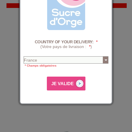
PROMO
-29%
24,99 €
34,99 €
COUNTRY OF YOUR DELIVERY:
*
(Votre pays de livraison :
*
)
* Champs obligatoires
CIRÉ ROMINA
27,99 €
34,99 €