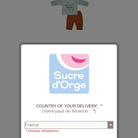
TEE SHIRT PANTALON IAEL INTERLOCK BEBE
29,59 €
36,99 €
COUNTRY OF YOUR DELIVERY:
*
(Votre pays de livraison :
*
)
* Champs obligatoires