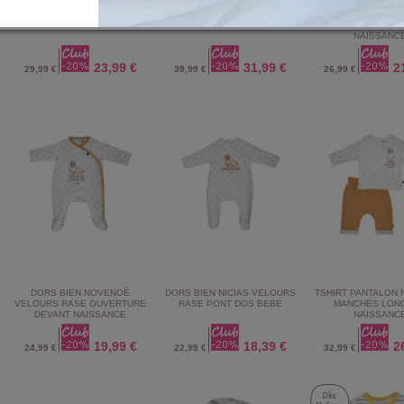
GIGOTEUSE 0/1M LATIMY
GIGOTEUSE 6/36M LAURELLE
DORS BIEN LOAM 
MOLLETON SANS MANCHES
MOLLETON SANS MANCHES
OUVERTURE D
NAISSANC
23,99 €
31,99 €
2
29,99 €
39,99 €
26,99 €
DORS BIEN NOVENOË
DORS BIEN NICIAS VELOURS
TSHIRT PANTALON 
VELOURS RASE OUVERTURE
RASE PONT DOS BEBE
MANCHES LON
DEVANT NAISSANCE
NAISSANC
19,99 €
18,39 €
2
24,99 €
22,99 €
32,99 €