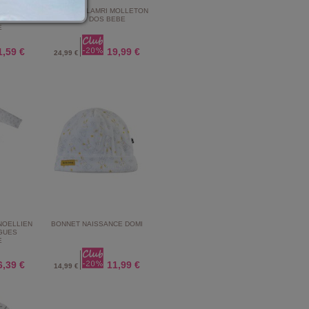
MOLLETON
DORS BIEN LAMRI MOLLETON
EVANT
PONT DOS BEBE
E
1,59 €
19,99 €
24,99 €
NOELLIEN
BONNET NAISSANCE DOMI
GUES
E
6,39 €
11,99 €
14,99 €