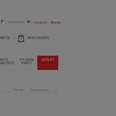
Liste d'envies
Livraison :
Aucun
OMPTE
MON PANIER
0
UITS
PYJAMA
OUTLET
NALISÉS
PARTY
Trier par :
Notre sélection