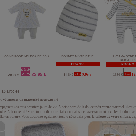
COMBIROBE VELBOA DRISSIA
BONNET MIXTE RAYE
PYJAMA BEBE 
GRIS/ECR
PROMO
PROMO
23,99 €
-33%
-41%
9,99 €
15
14,99 €
26,99 €
29,99 €
15 articles
os vêtements de maternité nouveau-né
pagnent ses tous premiers jours de vie. A peine sorti de la douceur du ventre maternel, il est e
bébé. A la maternité votre tout-petit pourra faire connaissance avec son tout premier doudou car
er en voiture. Vous trouverez également tout le nécessaire pour la
toilette de votre enfant
, ca