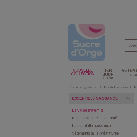
NOUVELLE
1ER
VETEM
COLLECTION
JOUR
0/2 a
0-12m
Aller à la page d'accueil
>
Essentiels naissance
>
La
ESSENTIELS NAISSANCE
La valise maternité
Kit naissance, Kit maternité
La turbulette naissance
Vêtements taille prématurée