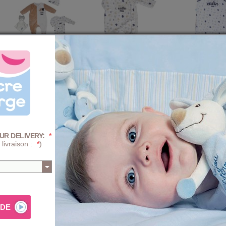
TROUSSEAU NAISSANCE
DORS BIEN NAISSANCE FENIX
GIGOTEUSE 0/1M F
FAUSTIN
VELOURS DOUX O
INTEGRAL
29,59 €
21,59 €
2
36,99 €
26,99 €
26,99 €
UR DELIVERY:
*
 livraison :
*
)