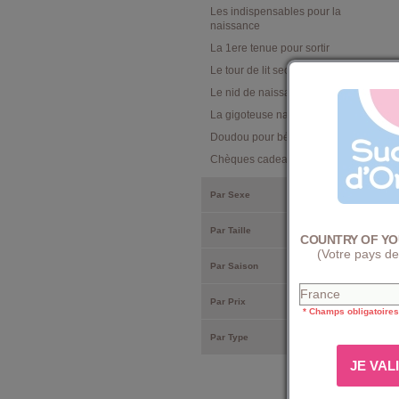
Les indispensables pour la
naissance
La 1ere tenue pour sortir
Le tour de lit securite
Le nid de naissance special auto
La gigoteuse naissance
Doudou pour bébé
Chèques cadeaux bébé
Par Sexe
Par Taille
COUNTRY OF YO
(Votre pays de
Par Saison
Par Prix
* Champs obligatoires
Par Type