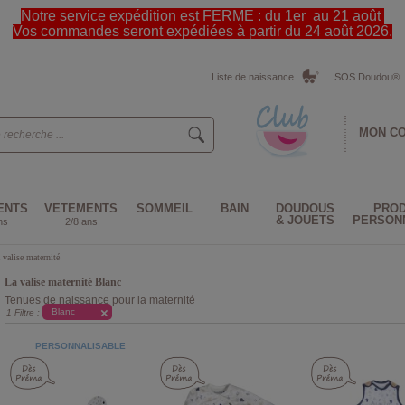
Notre service expédition est FERME : du 1er au 21 août
Vos commandes seront expédiées à partir du 24 août 2026.
Liste de naissance
SOS Doudou®
MON C
ENTS
VETEMENTS
SOMMEIL
BAIN
DOUDOUS
PROD
& JOUETS
PERSON
ns
2/8 ans
 valise maternité
La valise maternité Blanc
Tenues de naissance pour la maternité
Blanc
1 Filtre :
PERSONNALISABLE