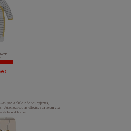
RAYE
U
,99 €
nvahi par la chaleur de nos pyjamas,
ré. Votre nouveau-né effectue son retour à la
pe de bain et bodies.