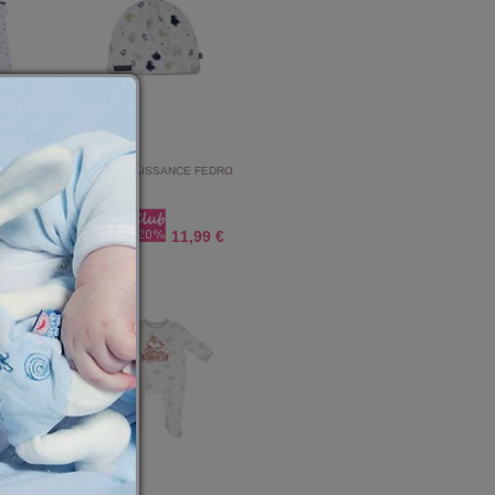
LORENTZI
BONNET NAISSANCE FEDRO
UVERTURE
E
1,59 €
11,99 €
14,99 €