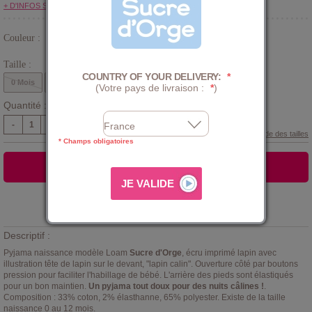
+ D'INFOS SUR LE CLUB
Couleur :
Blanc
Taille :
COUNTRY OF YOUR DELIVERY:
*
0 Mois
1 Mois
3 Mois
6 Mois
9 Mois
12 Mois
(Votre pays de livraison :
*
)
Quantité :
-
+
Guide des tailles
* Champs obligatoires
AJOUTER AU PANIER
Ajouter à la
LISTE D'ENVIES
Descriptif :
Pyjama naissance modèle Loam
Sucre d'Orge
, écru imprimé lapin avec
illustration tête de lapin sur le devant, "lapin calin". Ouverture côté par boutons
pression pour faciliter l'habillage de bébé. L'arrière des pieds sont élastiqués
pour un bon maintien.
Un pyjama tout doux pour des nuits câlines !
.
Composition : 33% coton, 2% élasthanne, 65% polyester. Existe de la taille
naissance 0 au 12 mois.