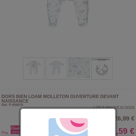
DORS BIEN LOAM MOLLETON OUVERTURE DEVANT
NAISSANCE
Ref. P-009076
> Voir le descriptif de l'article
26,99 €
21,59 €
Prix