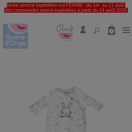
Notre service expédition est FERME : du 1er au 21 août
Vos commandes seront expédiées à partir du 24 août 2026.
0