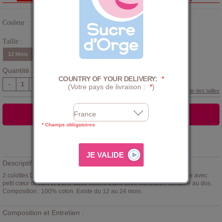
Couleur :
Rose
Taille :
12 Mois
18 Mois
24 Mois
Quantité :
COUNTRY OF YOUR DELIVERY:
*
-
+
(Votre pays de livraison :
*
)
Guide des tailles
AJOUTER AU PANIER
* Champs obligatoires
Ajouter à la
LISTE D'ENVIES
Descriptif :
2 culottes Donise
Sucre d'orge
. Lot composé d'une culotte coloris rose avec
petit cœur devant et d'une autre coloris blanc avec illustration fantaisie au dos.
Composition : 100% coton. Existe du 12 au 24 mois.
Composition et Entretien :