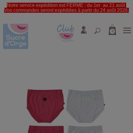
Notre service expédition est FERME : du 1er au 21 août
Vos commandes seront expédiées à partir du 24 août 2026.
0