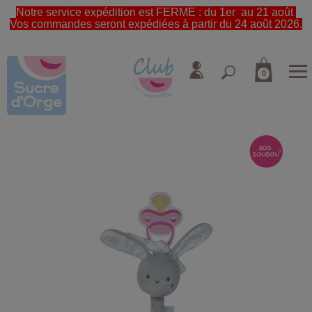
Notre service expédition est FERME : du 1er au 21 août
Vos commandes seront expédiées à partir du 24 août 2026.
0