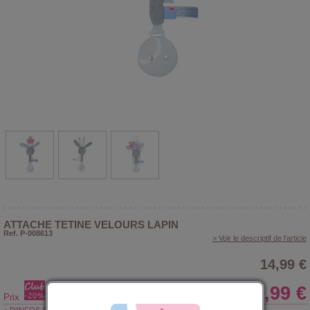
ATTACHE TETINE VELOURS LAPIN
Ref. P-008613
> Voir le descriptif de l'article
14,99 €
11,99 €
Prix