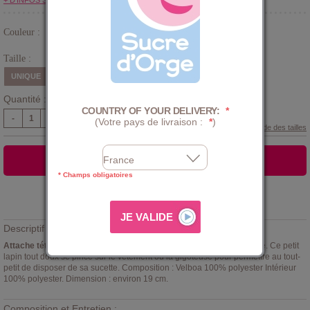
+ D'INFOS SUR LE CLUB
Couleur :
Gris
Taille :
UNIQUE
Quantité :
COUNTRY OF YOUR DELIVERY:
*
-
+
(Votre pays de livraison :
*
)
Guide des tailles
AJOUTER AU PANIER
* Champs obligatoires
Ajouter à la
LISTE D'ENVIES
Descriptif :
Attache tétine Lapin Sucre d'Orge
coloris gris tendre et écru imprimé. Ce petit
lapin tout doux se pince sur le vêtement ou la gigoteuse pour permettre au tout-
petit de disposer de sa sucette. Composition : Velboa 100% polyester Intérieur
100% polyester. Dimension : environ 19 cm.
Composition et Entretien :