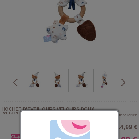
HOCHET D'EVEIL OURS VELOURS DOUX
Ref. P-009119
> Voir le descriptif de l'article
14,99 €