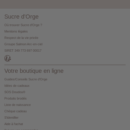
Sucre d'Orge
Où trouver Sucre d'Orge ?
Mentions légales
Respect de la vie privée
Groupe Salmon Arc-en-ciel
SIRET 349 773 697 00017
Votre boutique en ligne
Guides/Conseils Sucre d'Orge
Idées de cadeaux
SOS Doudou®
Produits brodés
Liste de naissance
Chèque cadeau
S'identifier
Aide à l'achat