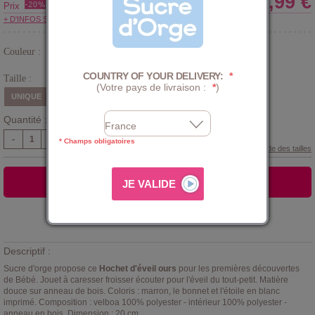
11,99 €
Prix
+ D'INFOS SUR LE CLUB
Couleur :
Marron
COUNTRY OF YOUR DELIVERY:
*
Taille :
(Votre pays de livraison :
*
)
UNIQUE
Quantité :
-
+
* Champs obligatoires
Guide des tailles
AJOUTER AU PANIER
Ajouter à la
LISTE D'ENVIES
Descriptif :
Sucre d'orge propose ce
Hochet d'éveil ours
pour les premières découvertes
de Bébé. Jouet à caresser froisser écouter pour l'éveil du tout-petit. Matière
douce sur anneau de bois. Coloris : marron, le bonnet et l'étoile en blanc
imprimé. Composition : velboa 100% polyester - intérieur 100% polyester -
anneau en bois. Dimension : 20 cm.