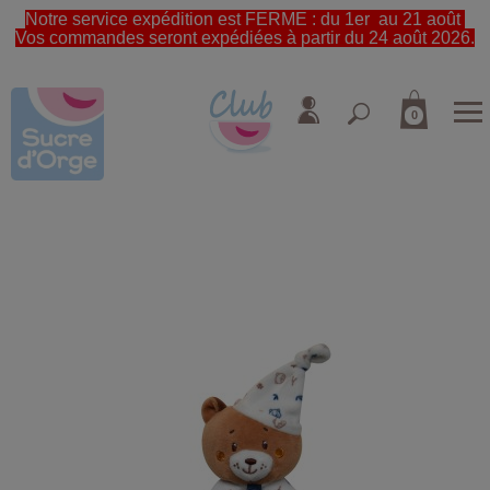
Notre service expédition est FERME : du 1er au 21 août
Vos commandes seront expédiées à partir du 24 août 2026.
0