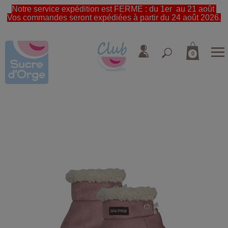
Notre service expédition est FERME : du 1er au 21 août
Vos commandes seront expédiées à partir du 24 août 2026.
0