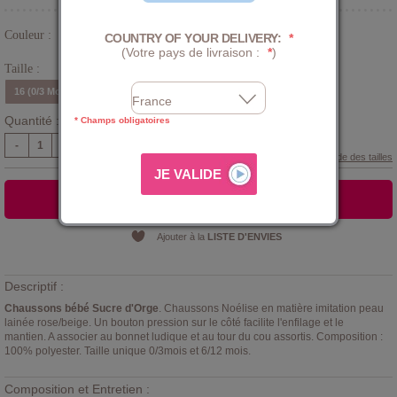
Couleur :
COUNTRY OF YOUR DELIVERY:
*
Rose
(Votre pays de livraison :
*
)
Taille :
16 (0/3 Mois)
19
Quantité :
* Champs obligatoires
-
+
Guide des tailles
AJOUTER AU PANIER
Ajouter à la
LISTE D'ENVIES
Descriptif :
Chaussons bébé Sucre d'Orge
. Chaussons Noélise en matière imitation peau
lainée rose/beige. Un bouton pression sur le côté facilite l'enfilage et le
mantien. A associer au bonnet ludique et au tour du cou assortis. Composition :
100% polyester. Taille unique 0/3mois et 6/12 mois.
Composition et Entretien :