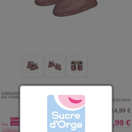
CHAUSSONS BEBE NOELISE
Ref. P-009412
> Voir le descriptif de l'article
14,99 €
11,99 €
Prix
+ D'INFOS SUR LE CLUB