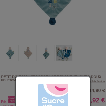
PETIT DOUMOU HIPPOPOTAME RENANT VELOURS DOUX
Ref. P-010060
> Voir le descriptif de l'article
14,90 €
11,92 €
Prix