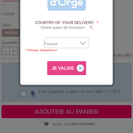
+ D'INFOS SUR LE CLUB
Couleur :
Vert
COUNTRY OF YOUR DELIVERY:
*
Taille :
(Votre pays de livraison :
*
)
UNIQUE
Quantité :
* Champs obligatoires
-
+
Guide des tailles
Faire broder le prénom de bébé !
+
5,00 €
Faire graver le prénom de bébé !
+
5,00 €
Faire imprimer la photo de votre bébé !
+
5,00 €
AJOUTER AU PANIER
Ajouter à la
LISTE D'ENVIES