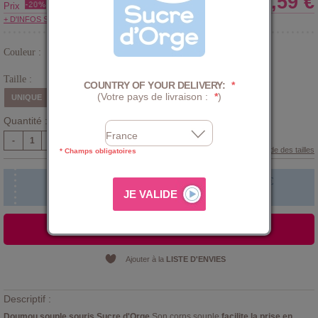
13,59 €
Prix
+ D'INFOS SUR LE CLUB
Couleur :
Rose
Taille :
COUNTRY OF YOUR DELIVERY:
*
(Votre pays de livraison :
*
)
UNIQUE
Quantité :
-
+
Guide des tailles
* Champs obligatoires
Faire broder le prénom de bébé !
+
5,00 €
AJOUTER AU PANIER
Ajouter à la
LISTE D'ENVIES
Descriptif :
Doumou souple souris Sucre d'Orge
Son corps souple
facilite la prise en