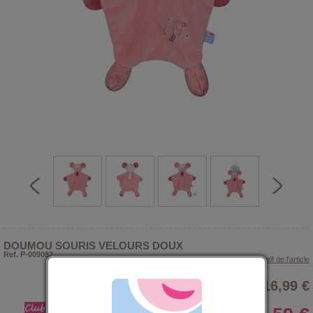
DOUMOU SOURIS VELOURS DOUX
Ref. P-009082
> Voir le descriptif de l'article
16,99 €