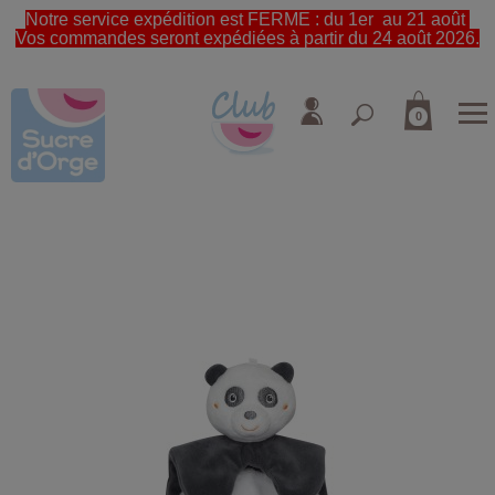
Notre service expédition est FERME : du 1er au 21 août
Vos commandes seront expédiées à partir du 24 août 2026.
0