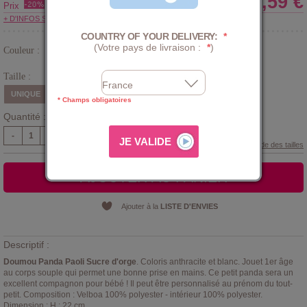
13,59 €
Prix
+ D'INFOS SUR LE CLUB
COUNTRY OF YOUR DELIVERY:
*
(Votre pays de livraison :
*
)
Couleur :
Gris
Taille :
UNIQUE
* Champs obligatoires
Quantité :
-
+
Guide des tailles
AJOUTER AU PANIER
Ajouter à la
LISTE D'ENVIES
Descriptif :
Doumou Panda Paoli Sucre d'orge
. Coloris anthracite et blanc. Jouet 1er âge
au corps souple qui permet une bonne prise en mains. Ce petit panda sera un
excellent compagnon pour bébé ! Il peut être personnalisé au prénom du tout-
petit. Composition : Velboa 100% polyester - intérieur 100% polyester.
Dimension : H : 22 cm