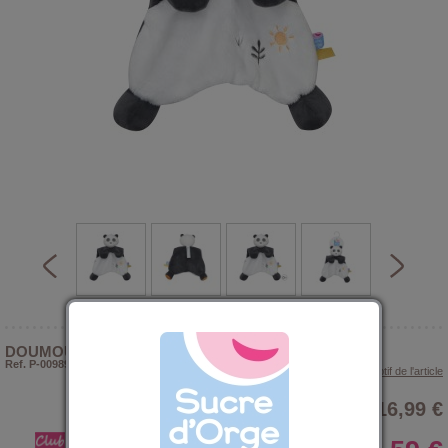
DOUMOU PANDA PAOLI VELOURS DOUX
Ref. P-009897
> Voir le descriptif de l'article
16,99 €