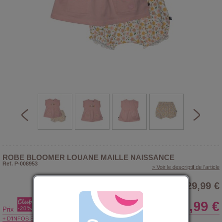
ROBE BLOOMER LOUANE MAILLE NAISSANCE
Ref. P-008953
> Voir le descriptif de l'article
29,99 €
23,99 €
Prix
+ D'INFOS SUR LE CLUB