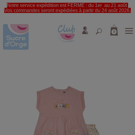
Notre service expédition est FERME : du 1er au 21 août
Vos commandes seront expédiées à partir du 24 août 2026.
0