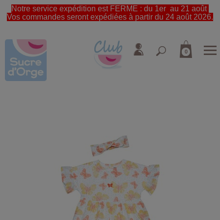
Notre service expédition est FERME : du 1er au 21 août
Vos commandes seront expédiées à partir du 24 août 2026.
0