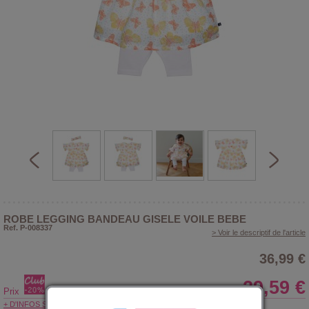
ROBE LEGGING BANDEAU GISELE VOILE BEBE
Ref. P-008337
> Voir le descriptif de l'article
36,99 €
29,59 €
Prix
+ D'INFOS SUR LE CLUB