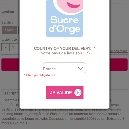
Couleur :
Blanc
Taille :
3 Mois
6 Mois
9 Mois
12 Mois
18 Mois
24 Mois
Quantité :
-
+
COUNTRY OF YOUR DELIVERY:
*
Guide des tailles
(Votre pays de livraison :
*
)
AJOUTER AU PANIER
* Champs obligatoires
Ajouter à la
LISTE D'ENVIES
Descriptif :
Ensemble robe Gisèle
Sucre d'Orge
. Robe en voile imprimé papillons,
doublée, coloris blanc orange vert pleine de fraîcheur. Coupe évasée, avec
petits plis sous la taille. Elle s'ouvre mi-dos par boutons-pression. Un legging
mi-long blanc en jersey à taille élastique et un bandeau avec noeud fantaisie
complète cette tenue estivale. Composition: ensemble 100% coton. Existe du 3
mois au 24 mois.