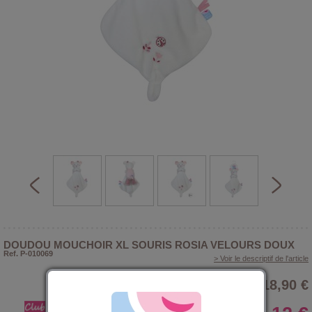
DOUDOU MOUCHOIR XL SOURIS ROSIA VELOURS DOUX
Ref. P-010069
> Voir le descriptif de l'article
18,90 €