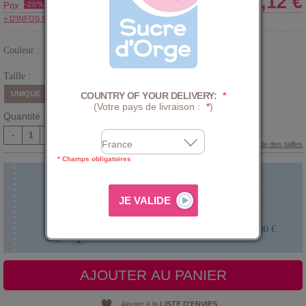
15,12 €
Prix
+ D'INFOS SUR LE CLUB
Couleur :
Rose
Taille :
UNIQUE
COUNTRY OF YOUR DELIVERY:
*
(Votre pays de livraison :
*
)
Quantité :
-
+
Guide des tailles
* Champs obligatoires
Faire broder le prénom de bébé !
+
5,00 €
Faire graver le prénom de bébé !
+
5,00 €
Faire imprimer la photo de votre bébé !
+
5,00 €
AJOUTER AU PANIER
Ajouter à la
LISTE D'ENVIES