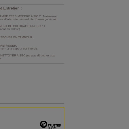
t Entretien :
MME TRES MODERE A 30° C. Traitement
e d'intensité très réduite. Essorage réduit.
MENT DE CHLORAGE PROSCRIT
ment au chlore).
 SECHER EN TAMBOUR.
 REPASSER.
ment à la vapeur est interdit.
NETTOYER A SEC (ne pas détacher aux
).