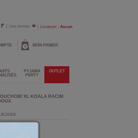
Liste d'envies
Livraison :
Aucun
OMPTE
MON PANIER
0
UITS
PYJAMA
OUTLET
NALISÉS
PARTY
OUCHOIR XL KOALA RACIM
DOUX
 de l'article
Vert