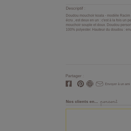
Descriptif :
Doudou mouchoir koala - modèle Racim Su
écru , est deux en un : c'est à la fois un
mouchoir souple et doux. Doudou person
100% polyester. Hauteur du doudou : env
Partager :
Envoyer à un ami
pensent
Nos clients en...