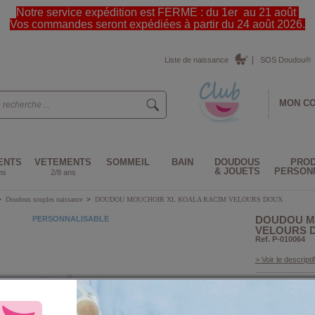
Notre service expédition est FERME : du 1er au 21 août
Vos commandes seront expédiées à partir du 24 août 2026.
Liste de naissance
SOS Doudou®
MON C
ENTS
VETEMENTS
SOMMEIL
BAIN
DOUDOUS
PROD
& JOUETS
PERSON
ns
2/8 ans
>
Doudous souples naissance
>
DOUDOU MOUCHOIR XL KOALA RACIM VELOURS DOUX
DOUDOU M
PERSONNALISABLE
VELOURS 
Ref. P-010064
> Voir le descriptif
Couleur :
Taille :