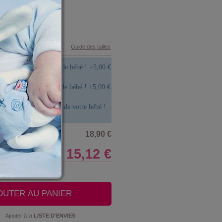
Guide des tailles
aire broder le prénom de bébé !
+
5,00 €
aire graver le prénom de bébé !
+
5,00 €
aire imprimer la photo de votre bébé !
5,00 €
18,90 €
15,12 €
LE CLUB
OUTER AU PANIER
Ajouter à la
LISTE D'ENVIES