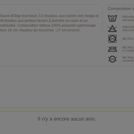
Composition e
cre d'Orge tout doux. Ce doudou, aux coloris vert, beige et
PROGRA
mécaniqu
 petit doudou aux jambes faciles à prendre en main et un
nalisable. Composition Velboa 100% polyester garnissage
TRAITE
iron 18 cm. Hauteur du mouchoir : 27 cm environ.
(blanchi
NE PAS
NE PAS
Le traite
NE PAS 
solvants
Il n'y a encore aucun avis.