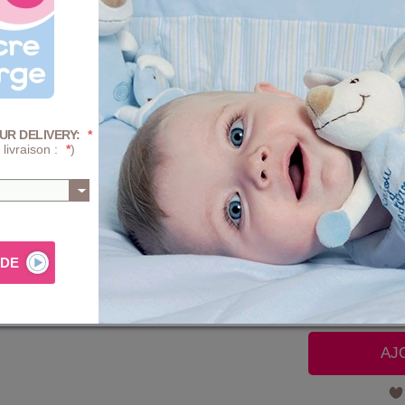
UNIQUE
Quantité :
-
+
F
UR DELIVERY:
*
 livraison :
*
)
F
F
+
Prix
+ D'INFOS SUR 
AJ