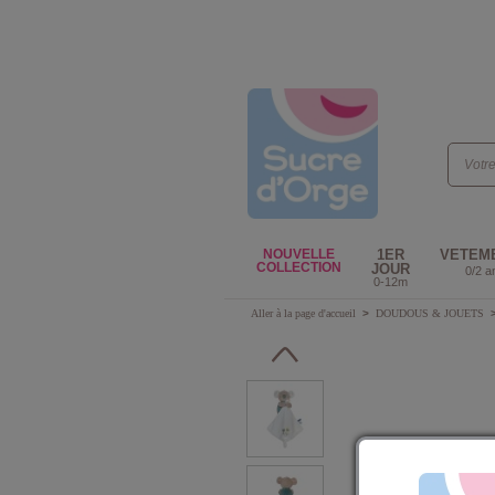
NOUVELLE
1ER
VETEM
COLLECTION
JOUR
0/2 a
0-12m
Aller à la page d'accueil
>
DOUDOUS & JOUETS