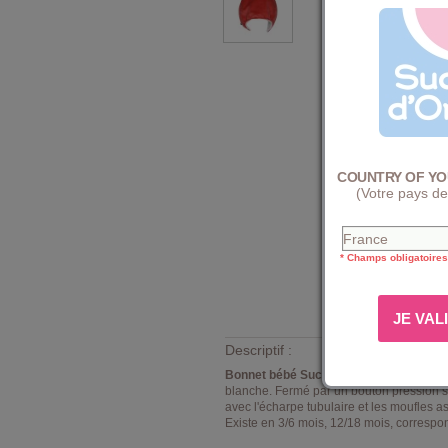
COUNTRY OF YO
(Votre pays de
* Champs obligatoires
Descriptif :
Bonnet bébé Sucre d'Orge modèle Iloé
blanche. Fermé par un bouton pression sou
avec l'écharpe tubulaire et les moufles 
Existe en 3/6 mois, 12/18 mois, correspo