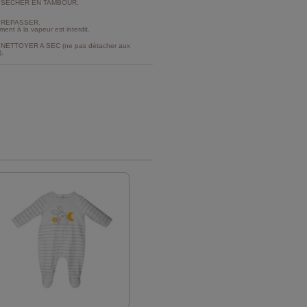
 SECHER EN TAMBOUR.
 REPASSER.
ment à la vapeur est interdit.
NETTOYER A SEC (ne pas détacher aux
).