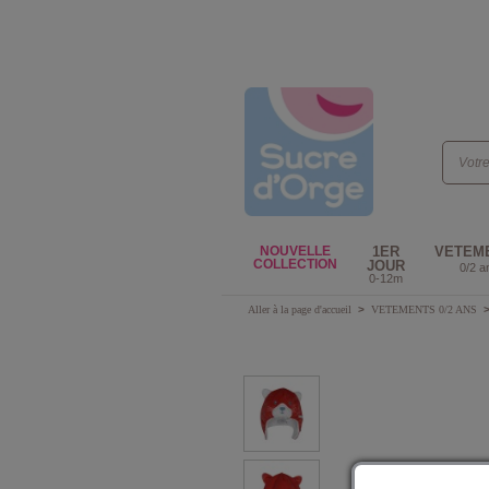
NOUVELLE
1ER
VETEM
COLLECTION
JOUR
0/2 a
0-12m
Aller à la page d'accueil
>
VETEMENTS 0/2 ANS