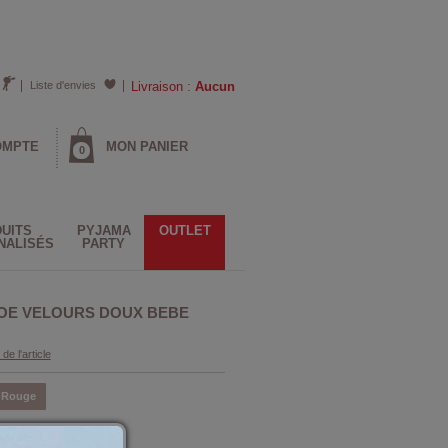
Liste d'envies
Livraison :
Aucun
OMPTE
MON PANIER
0
UITS
PYJAMA
OUTLET
NALISÉS
PARTY
OE VELOURS DOUX BEBE
 de l'article
Rouge