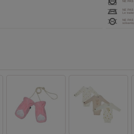
NE PAS
NE PAS
Le traite
NE PAS 
solvants