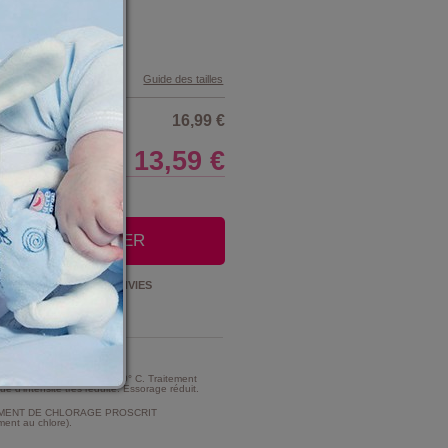
2/18 Mois
Guide des tailles
16,99 €
13,59 €
LE CLUB
OUTER AU PANIER
Ajouter à la
LISTE D'ENVIES
t Entretien :
MME TRES MODERE A 30° C. Traitement
e d'intensité très réduite. Essorage réduit.
MENT DE CHLORAGE PROSCRIT
ment au chlore).