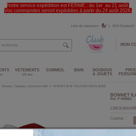
Notre service expédition est FERME : du 1er au 21 août
Vos commandes seront expédiées à partir du 24 août 2026.
Liste de naissance
SOS Doudou®
MON C
ENTS
VETEMENTS
SOMMEIL
BAIN
DOUDOUS
PROD
& JOUETS
PERSON
ns
2/8 ans
>
Bonnets, Chapeaux, Accessoires bébé
>
BONNET ILOE VELOURS DOUX BEBE
BONNET IL
Ref. P-008862
> Voir le descriptif
Couleur :
Taille :