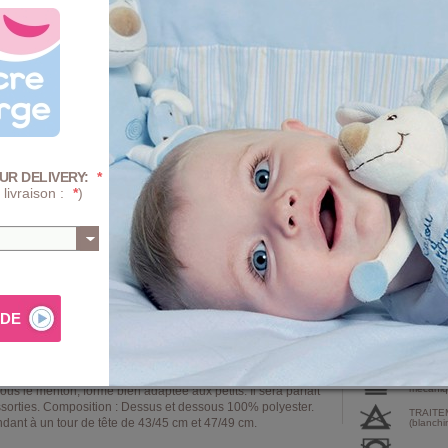
3/6 Mois
1
Quantité :
-
+
Prix
UR DELIVERY:
*
+ D'INFOS SUR 
 livraison :
*
)
AJ
Composition e
. Bonnet ludique en Velboa tomette doublé matière peluche
PROGRA
mécaniqu
s le menton, forme bien adaptée aux petits. Il sera parfait
assorties. Composition : Dessus et dessous 100% polyester.
TRAITE
ndant à un tour de tête de 43/45 cm et 47/49 cm.
(blanchi