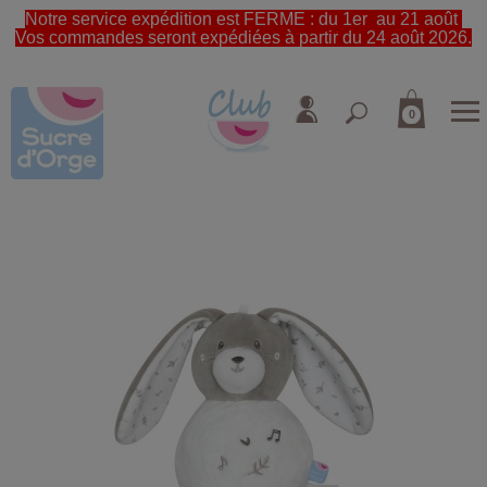
Notre service expédition est FERME : du 1er au 21 août
Vos commandes seront expédiées à partir du 24 août 2026.
0