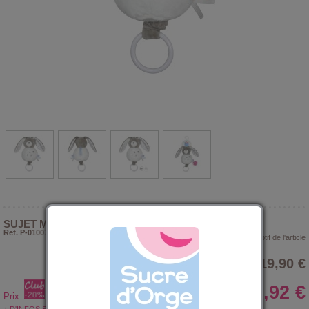
SUJET MUSICAL LAPIN ROBB VELOURS DOUX
Ref. P-010074
> Voir le descriptif de l'article
19,90 €
15,92 €
Prix