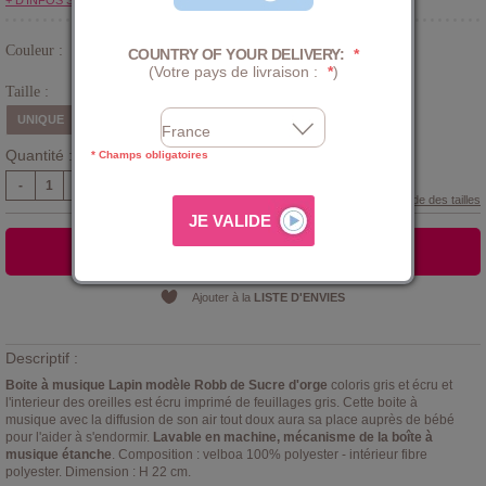
+ D'INFOS SUR LE CLUB
Couleur :
COUNTRY OF YOUR DELIVERY:
*
Gris
(Votre pays de livraison :
*
)
Taille :
UNIQUE
Quantité :
* Champs obligatoires
-
+
Guide des tailles
AJOUTER AU PANIER
Ajouter à la
LISTE D'ENVIES
Descriptif :
Boite à musique Lapin modèle Robb de Sucre d'orge
coloris gris et écru et
l'interieur des oreilles est écru imprimé de feuillages gris. Cette boite à
musique avec la diffusion de son air tout doux aura sa place auprès de bébé
pour l'aider à s'endormir.
Lavable en machine, mécanisme de la boîte à
musique étanche
. Composition : velboa 100% polyester - intérieur fibre
polyester. Dimension : H 22 cm.