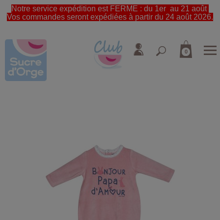
Notre service expédition est FERME : du 1er au 21 août
Vos commandes seront expédiées à partir du 24 août 2026.
0