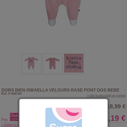
DORS BIEN ISMAELLA VELOURS RASE PONT DOS BEBE
Ref. P-008764
> Voir le descriptif de l'article
18,99 €
15,19 €
Prix
+ D'INFOS SUR LE CLUB