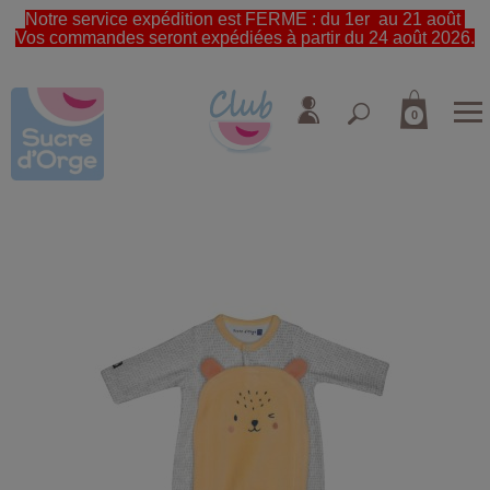
Notre service expédition est FERME : du 1er au 21 août
Vos commandes seront expédiées à partir du 24 août 2026.
0