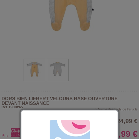
DORS BIEN LIEBERT VELOURS RASE OUVERTURE
DEVANT NAISSANCE
Ref. P-008927
> Voir le descriptif de l'article
24,99 €
19,99 €
Prix