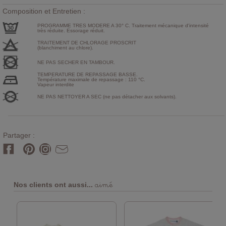
Composition et Entretien :
PROGRAMME TRES MODERE A 30° C. Traitement mécanique d'intensité
très réduite. Essorage réduit.
TRAITEMENT DE CHLORAGE PROSCRIT
(blanchiment au chlore).
NE PAS SECHER EN TAMBOUR.
TEMPERATURE DE REPASSAGE BASSE.
Température maximale de repassage : 110 °C.
Vapeur interdite
NE PAS NETTOYER A SEC (ne pas détacher aux solvants).
Partager :
aimé
Nos clients ont aussi...