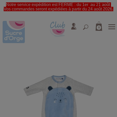
Notre service expédition est FERME : du 1er au 21 août
Vos commandes seront expédiées à partir du 24 août 2026.
0