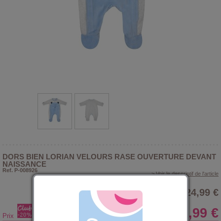
DORS BIEN LORIAN VELOURS RASE OUVERTURE DEVANT
NAISSANCE
Ref. P-008926
> Voir le descriptif de l'article
24,99 €
19,99 €
Prix