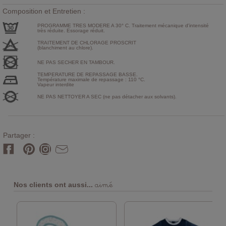
Composition et Entretien :
PROGRAMME TRES MODERE A 30° C. Traitement mécanique d'intensité
très réduite. Essorage réduit.
TRAITEMENT DE CHLORAGE PROSCRIT
(blanchiment au chlore).
NE PAS SECHER EN TAMBOUR.
TEMPERATURE DE REPASSAGE BASSE.
Température maximale de repassage : 110 °C.
Vapeur interdite
NE PAS NETTOYER A SEC (ne pas détacher aux solvants).
Partager :
aimé
Nos clients ont aussi...