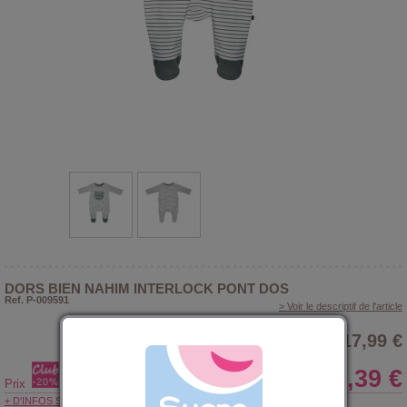
DORS BIEN NAHIM INTERLOCK PONT DOS
Ref. P-009591
> Voir le descriptif de l'article
17,99 €
14,39 €
Prix
+ D'INFOS SUR LE CLUB