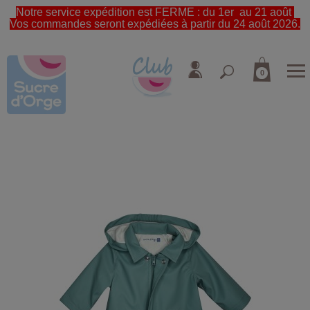
Notre service expédition est FERME : du 1er au 21 août
Vos commandes seront expédiées à partir du 24 août 2026.
0