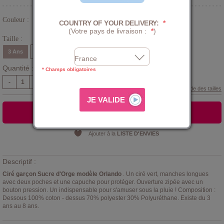
Couleur :
COUNTRY OF YOUR DELIVERY:
*
Vert
(Votre pays de livraison :
*
)
Taille :
3 Ans
4 Ans
5 Ans
6 Ans
7 Ans
8 Ans
Quantité :
* Champs obligatoires
-
+
Guide des tailles
AJOUTER AU PANIER
Ajouter à la
LISTE D'ENVIES
Descriptif :
Ciré garçon Sucre d'Orge modèle Orlando
. Un ciré vert, manches longues
avec deux poches et une capuche pour protéger. Ouverture zipée avec un
bouton pression. Un indispensable pour s'amuser sous la pluie ! Composition :
Dessous 100% coton - dessus 70% polyester 30% Polyuréthane. Existe du 3
ans au 8 ans.