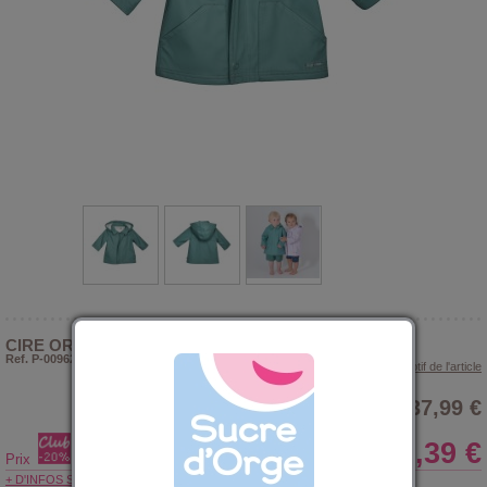
CIRE ORLANDO ENFANT
Ref. P-009623
> Voir le descriptif de l'article
37,99 €
30,39 €
Prix
+ D'INFOS SUR LE CLUB