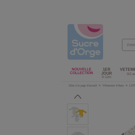
NOUVELLE
1ER
VETEM
COLLECTION
JOUR
0/2 a
0-12m
Aller à la page d'accueil
>
Vêtements 0-8ans
>
LOT