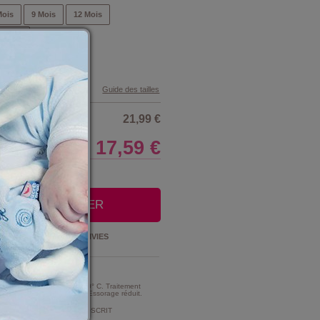
Mois
9 Mois
12 Mois
4 Mois
Guide des tailles
21,99 €
17,59 €
LE CLUB
OUTER AU PANIER
Ajouter à la
LISTE D'ENVIES
t Entretien :
MME TRES MODERE A 30° C. Traitement
e d'intensité très réduite. Essorage réduit.
MENT DE CHLORAGE PROSCRIT
ment au chlore).