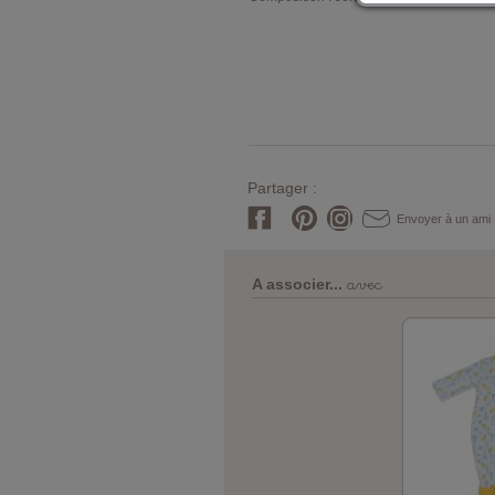
Partager :
Envoyer à un ami
avec
A associer...