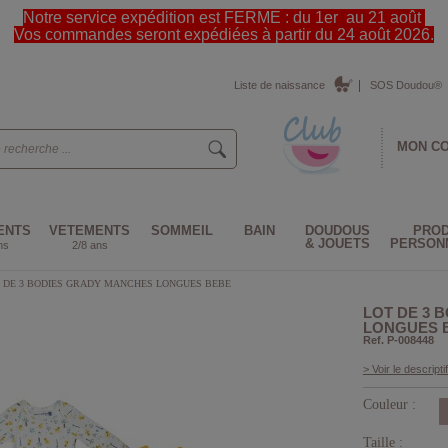
Notre service expédition est FERME : du 1er au 21 août
Vos commandes seront expédiées à partir du 24 août 2026.
Liste de naissance
SOS Doudou®
MON C
ENTS
VETEMENTS
SOMMEIL
BAIN
DOUDOUS
PROD
& JOUETS
PERSON
ns
2/8 ans
 DE 3 BODIES GRADY MANCHES LONGUES BEBE
LOT DE 3 
LONGUES 
Ref. P-008448
> Voir le descriptif
Couleur :
Taille :