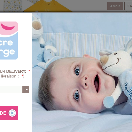
3 Mois
6 
18 Mois
2
Quantité :
-
+
Prix
+ D'INFOS SUR 
UR DELIVERY:
*
 livraison :
*
)
AJ
Composition e
fille Grady Sucre d'Orge
, assortiment coloris jaune / blanc :
PROGRA
mécaniqu
poitrine, 1 blanc imprimé à dominante jaune et vert, tigres
boutons pression entrejambe facilitent l'habillage.
TRAITE
 du 3 mois au 24 mois.
(blanchi