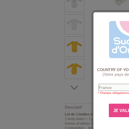
COUNTRY OF YO
(Votre pays de
* Champs obligatoires
Descriptif :
Lot de 3 bodies manches longues bébé 
1 body blanc + 1 jaune avec illustrations 
tortues et arbres. Encolure américaine et 
Composition : Jersey 100% coton. Existe