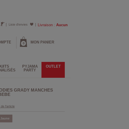
Liste d'envies
Livraison :
Aucun
OMPTE
MON PANIER
0
UITS
PYJAMA
OUTLET
NALISÉS
PARTY
BODIES GRADY MANCHES
BEBE
 de l'article
Jaune