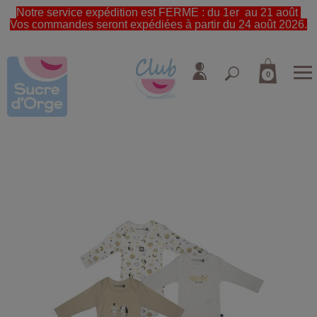
Notre service expédition est FERME : du 1er au 21 août
Vos commandes seront expédiées à partir du 24 août 2026.
0