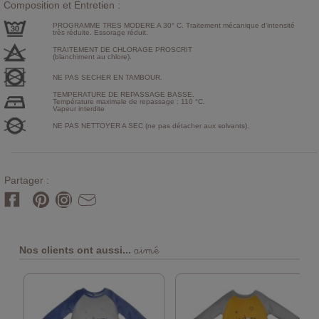
Composition et Entretien :
PROGRAMME TRES MODERE A 30° C. Traitement mécanique d'intensité
très réduite. Essorage réduit.
TRAITEMENT DE CHLORAGE PROSCRIT
(blanchiment au chlore).
NE PAS SECHER EN TAMBOUR.
TEMPERATURE DE REPASSAGE BASSE.
Température maximale de repassage : 110 °C.
Vapeur interdite
NE PAS NETTOYER A SEC (ne pas détacher aux solvants).
Partager :
aimé
Nos clients ont aussi...