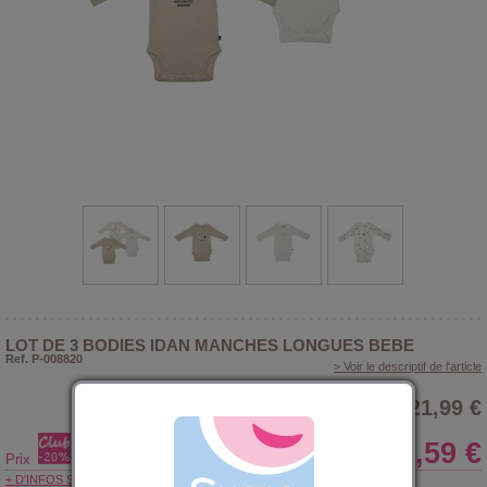
LOT DE 3 BODIES IDAN MANCHES LONGUES BEBE
Ref. P-008820
> Voir le descriptif de l'article
21,99 €
17,59 €
Prix
+ D'INFOS SUR LE CLUB