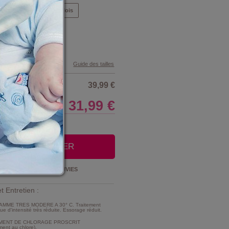
Mois
9 Mois
12 Mois
4 Mois
Guide des tailles
39,99 €
31,99 €
LE CLUB
OUTER AU PANIER
Ajouter à la
LISTE D'ENVIES
t Entretien :
MME TRES MODERE A 30° C. Traitement
e d'intensité très réduite. Essorage réduit.
MENT DE CHLORAGE PROSCRIT
ment au chlore).