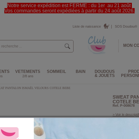
Notre service expédition est FERME : du 1er au 21 août
Vos commandes seront expédiées à partir du 24 août 2026.
Liste de naissance
SOS Doudou®
MON C
ENTS
VETEMENTS
SOMMEIL
BAIN
DOUDOUS
PROD
& JOUETS
PERSON
ns
2/8 ans
AT PANTALON ISMAËL VELOURS COTELE BEBE
SWEAT PA
COTELE B
Ref. P-008678
> Voir le descriptif
Couleur :
Taille :