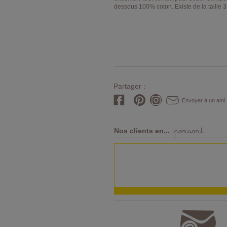
dessous 100% coton. Existe de la taille 
Partager :
Envoyer à un ami
pensent
Nos clients en...