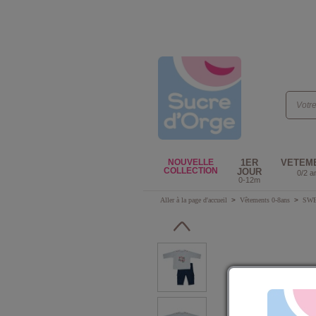
NOUVELLE
1ER
VETEM
COLLECTION
JOUR
0/2 a
0-12m
Aller à la page d'accueil
>
Vêtements 0-8ans
>
SWE