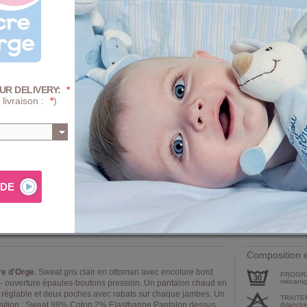
3 Mois
6 
18 Mois
2
Quantité :
-
+
UR DELIVERY:
*
 livraison :
*
)
Prix
+ D'INFOS SUR 
AJ
Composition e
e d'Orge
. Sweat gris clair en ottoman avec encolure bord
PROGRA
mécaniqu
nt - ouverture épaules-boutons pression. Un pantalon chaud en
e réglable et deux poches avec rabats sur chaque jambes. Un
TRAITE
sition : Sweat 98% Coton 2% Elasthanne Pantalon dessus
(blanchi