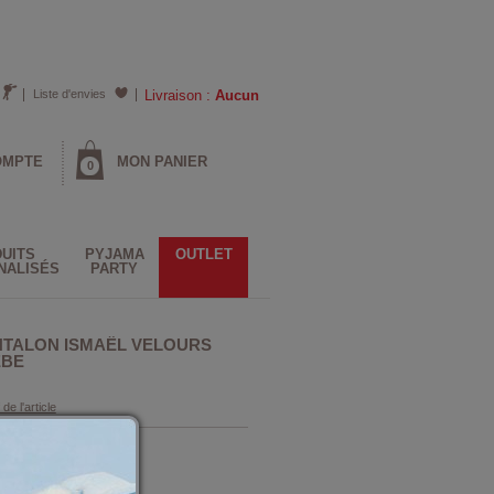
Liste d'envies
Livraison :
Aucun
OMPTE
MON PANIER
0
UITS
PYJAMA
OUTLET
NALISÉS
PARTY
NTALON ISMAËL VELOURS
EBE
 de l'article
Gris