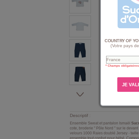
COUNTRY OF YO
(Votre pays de
* Champs obligatoires
Descriptif :
Ensemble Sweat et pantalon Ismaël
Sucr
cote, broderie " Pôle Nord " sur le deva
velours 1000 Raies doublé Jersey - taill
ensemble tout confort pour bébé. Compo