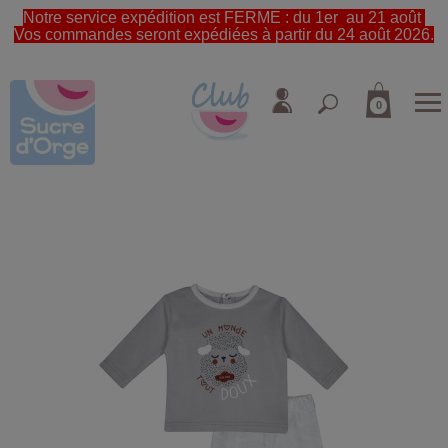
Notre service expédition est FERME : du 1er au 21 août
Vos commandes seront expédiées à partir du 24 août 2026.
0