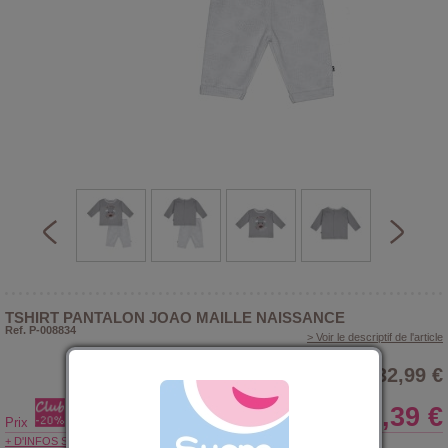
TSHIRT PANTALON JOAO MAILLE NAISSANCE
Ref. P-008834
> Voir le descriptif de l'article
32,99 €
26,39 €
Prix
+ D'INFOS SUR LE CLUB