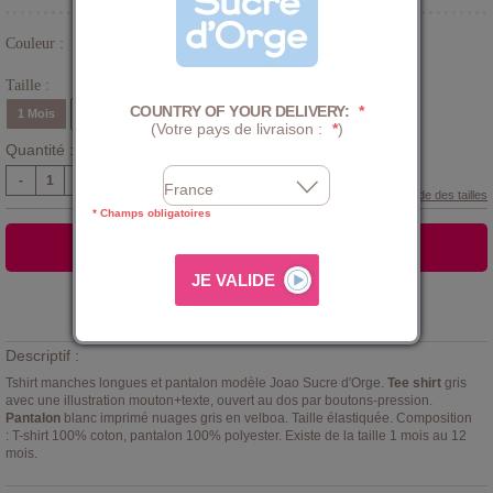
Couleur :
Gris
Taille :
COUNTRY OF YOUR DELIVERY:
*
1 Mois
3 Mois
6 Mois
9 Mois
12 Mois
(Votre pays de livraison :
*
)
Quantité :
-
+
Guide des tailles
* Champs obligatoires
AJOUTER AU PANIER
Ajouter à la
LISTE D'ENVIES
Descriptif :
Tshirt manches longues et pantalon modèle Joao Sucre d'Orge.
Tee shirt
gris
avec une illustration mouton+texte, ouvert au dos par boutons-pression.
Pantalon
blanc imprimé nuages gris en velboa. Taille élastiquée. Composition
: T-shirt 100% coton, pantalon 100% polyester. Existe de la taille 1 mois au 12
mois.