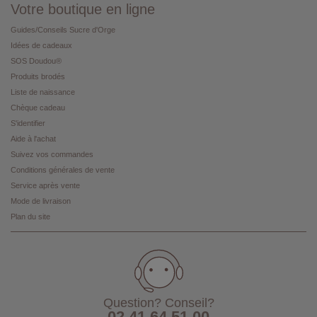
Votre boutique en ligne
Guides/Conseils Sucre d'Orge
Idées de cadeaux
SOS Doudou®
Produits brodés
Liste de naissance
Chèque cadeau
S'identifier
Aide à l'achat
Suivez vos commandes
Conditions générales de vente
Service après vente
Mode de livraison
Plan du site
Question? Conseil?
02 41 64 51 00