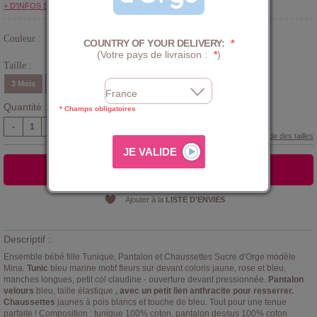
+ D'INFOS SUR LE CLUB
Couleur :
COUNTRY OF YOUR DELIVERY:
*
Blanc
(Votre pays de livraison :
*
)
Taille :
3 Mois
6 Mois
9 Mois
12 Mois
18 Mois
24 Mois
Quantité :
* Champs obligatoires
-
+
Guide des tailles
AJOUTER AU PANIER
Ajouter à la
LISTE D'ENVIES
Descriptif :
Ensemble bébé fille Tunique, Pantalon et Chaussettes Sucre d'Orge modèle
Mina.
Tunic
bleu marine motif fleurs sur devant coloris jaune, rose et bleu,
manches longues, petit col claudine - ouverture devant pressionnée.
Pantalon
velours
bleu, taille élastique
, avec un petit lien anthracite pour resserrer.
Chaussettes
jaunes à pois blancs et touche de bleu. Tout pour une tenue
parfaite ! Composition : tunique 100% coton, pantalon dessus 100% coton