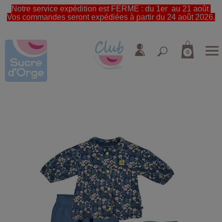
Notre service expédition est FERME : du 1er au 21 août
Vos commandes seront expédiées à partir du 24 août 2026.
0