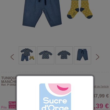
TUNIQUE PANTALON CHAUSSETTES MINA MAILLE
MANCHES LONGUES BEBE
Ref. P-009240
> Voir le descriptif de l'article
37,99 €
30,39 €
Prix