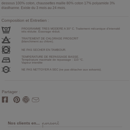
dessous 100% coton, chaussettes maille 80% coton 17% polyamide 3%
élasthanne. Existe du 3 mois au 24 mois.
Composition et Entretien :
PROGRAMME TRES MODERE A 30° C. Traitement mécanique d'intensité
très réduite. Essorage réduit.
TRAITEMENT DE CHLORAGE PROSCRIT
(blanchiment au chlore).
NE PAS SECHER EN TAMBOUR.
TEMPERATURE DE REPASSAGE BASSE.
Température maximale de repassage : 110 °C.
Vapeur interdite
NE PAS NETTOYER A SEC (ne pas détacher aux solvants).
Partager :
pensent
Nos clients en...