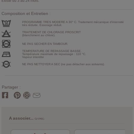
Existe du 3 au 24 mois.
Composition et Entretien :
PROGRAMME TRES MODERE A 30° C. Traitement mécanique d'intensité
très réduite. Essorage réduit.
TRAITEMENT DE CHLORAGE PROSCRIT
(blanchiment au chlore).
NE PAS SECHER EN TAMBOUR.
TEMPERATURE DE REPASSAGE BASSE.
Température maximale de repassage : 110 °C.
Vapeur interdite
NE PAS NETTOYER A SEC (ne pas détacher aux solvants).
Partager :
avec
A associer...