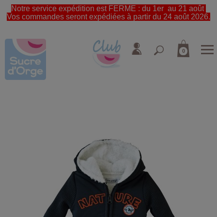
Notre service expédition est FERME : du 1er au 21 août
Vos commandes seront expédiées à partir du 24 août 2026.
0