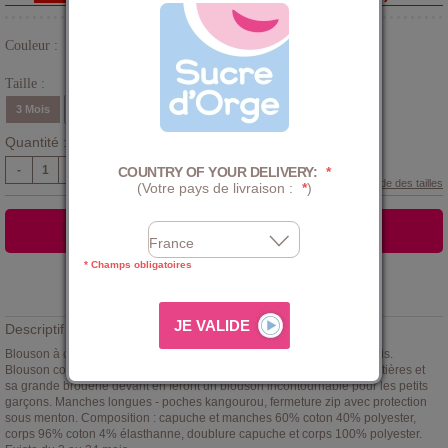
Couleur :
Bleu
Taille :
3 Mois
6 Mois
9 Mois
12 Mois
18 Mois
24 Mois
Quantité :
-
+
COUNTRY OF YOUR DELIVERY:
*
Guide des tailles
(Votre pays de livraison :
*
)
AJOUTER AU PANIER
* Champs obligatoires
Ajouter à la
LISTE D'ENVIES
Descriptif :
Blouson à capuche bébé garçon
Sucre d'Orge
thème Au fond des bois.
Blouson coloris marine et doublé peluche coloris écru. Son jeu de matières et
sa grande broderie devant en feront un blouson incontournable pour les petits
garçons. Manches longues - poches kangourou, fermeture zip avec protection
sous menton. Composition : capuche et manches 60% coton 40% polyester,
corps 96% coton 4% élasthanne, doublure capuche et corps 100% polyester.