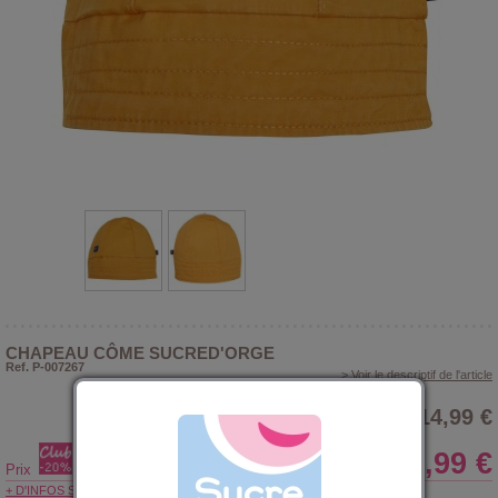
CHAPEAU CÔME SUCRED'ORGE
Ref. P-007267
> Voir le descriptif de l'article
14,99 €
11,99 €
Prix
+ D'INFOS SUR LE CLUB