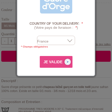
Couleur :
Jaune
Taille :
COUNTRY OF YOUR DELIVERY:
*
0/1 Mois
3/6 Mois
12/18 Mois
2/3 Ans
(Votre pays de livraison :
*
)
Quantité :
-
+
Guide des tailles
* Champs obligatoires
AJOUTER AU PANIER
Ajouter à la
LISTE D'ENVIES
Descriptif :
Sucre d'orge présente ce petit
chapeau bébé garçon en toile twill
jaune safran
100% coton. Existe en taille 0/1 mois - 3/6 mois - 12/18 mois et 2/3 ans.
Composition et Entretien :
PROGRAMME TRES MODERE A 30° C. Traitement mécanique d'intensité
très réduite. Essorage réduit.