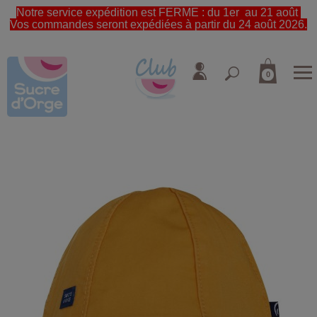
Notre service expédition est FERME : du 1er au 21 août
Vos commandes seront expédiées à partir du 24 août 2026.
0