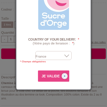
Couleur :
Bleu
Taille :
2 Ans
3 Ans
4 Ans
5 Ans
6 Ans
8 Ans
Quantité :
COUNTRY OF YOUR DELIVERY:
*
-
+
Guide des tailles
(Votre pays de livraison :
*
)
AJOUTER AU PANIER
* Champs obligatoires
Ajouter à la
LISTE D'ENVIES
Descriptif :
Chemise à carreaux modèle Ermanno Sucre d'Orge
. Chemise bleu à
carreaux manches courtes sur une toile lumineuse, elle finira parfaitement une
tenue pour le côté chic. Le détail de la poche, ses boutons fantaisie et son
illustration au dos termine ce look. Composition: 100% coton. Existe du 2 au 8
ans.