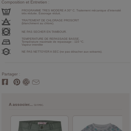
Composition et Entretien :
PROGRAMME TRES MODERE A 30° C. Traitement mécanique d'intensité
très réduite. Essorage réduit.
TRAITEMENT DE CHLORAGE PROSCRIT
(blanchiment au chlore).
NE PAS SECHER EN TAMBOUR.
TEMPERATURE DE REPASSAGE BASSE.
Température maximale de repassage : 110 °C.
Vapeur interdite
NE PAS NETTOYER A SEC (ne pas détacher aux solvants).
Partager :
avec
A associer...