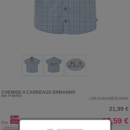
CHEMISE A CARREAUX ERMANNO
Ref. P-007872
> Voir le descriptif de l'article
21,99 €
17,59 €
Prix
+ D'INFOS SUR LE CLUB