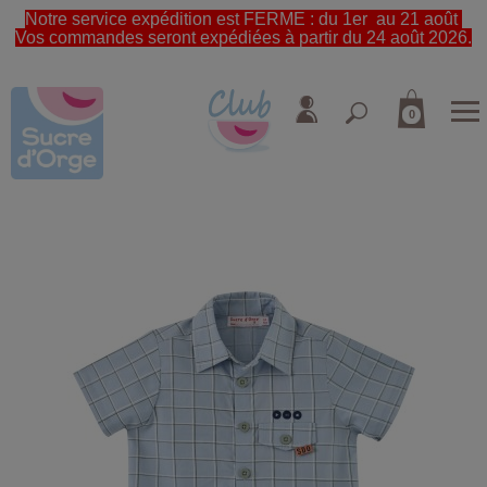
Notre service expédition est FERME : du 1er au 21 août
Vos commandes seront expédiées à partir du 24 août 2026.
0