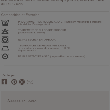
extérieur 100% coton. Un petit ensemble tonique pour les petites filles. Existe
du 1 au 12 mois.
Composition et Entretien :
PROGRAMME TRES MODERE A 30° C. Traitement mécanique d'intensité
très réduite. Essorage réduit.
TRAITEMENT DE CHLORAGE PROSCRIT
(blanchiment au chlore).
NE PAS SECHER EN TAMBOUR.
TEMPERATURE DE REPASSAGE BASSE.
Température maximale de repassage : 110 °C.
Vapeur interdite
NE PAS NETTOYER A SEC (ne pas détacher aux solvants).
Partager :
avec
A associer...