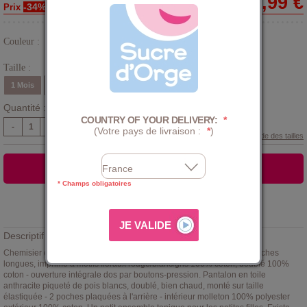
22,99 €
-34%
Prix
Couleur :
Gris
Taille :
1 Mois
3 Mois
6 Mois
9 Mois
12 Mois
Quantité :
COUNTRY OF YOUR DELIVERY:
*
-
+
(Votre pays de livraison :
*
)
Guide des tailles
AJOUTER AU PANIER
* Champs obligatoires
Ajouter à la
LISTE D'ENVIES
Descriptif :
Chemisier et pantalon bébé fille
Sucre d'Orge
. Haut à collerette, manches
longues, imprimé à motifs floraux rouge/blanc/gris 100% coton, doublé 100%
coton - ouverture intégrale dos par boutons-pression. Pantalon en toile
anthracite piqueté de pois blancs, doublé, bien chaud, monté sur taille
élastiquée - 2 poches plaquées à l'arrière - intérieur molleton 100% polyester