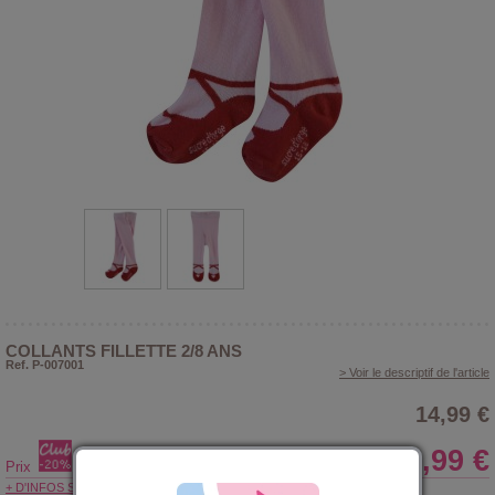
COLLANTS FILLETTE 2/8 ANS
Ref. P-007001
> Voir le descriptif de l'article
14,99 €
11,99 €
Prix
+ D'INFOS SUR LE CLUB