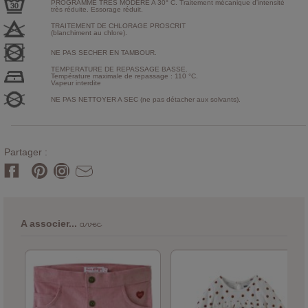
PROGRAMME TRES MODERE A 30° C. Traitement mécanique d'intensité
très réduite. Essorage réduit.
TRAITEMENT DE CHLORAGE PROSCRIT
(blanchiment au chlore).
NE PAS SECHER EN TAMBOUR.
TEMPERATURE DE REPASSAGE BASSE.
Température maximale de repassage : 110 °C.
Vapeur interdite
NE PAS NETTOYER A SEC (ne pas détacher aux solvants).
Partager :
avec
A associer...