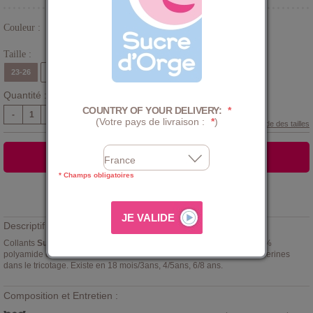
Couleur :
Rose
Taille :
23-26
27-30
31-34
Quantité :
COUNTRY OF YOUR DELIVERY:
*
-
+
(Votre pays de livraison :
*
)
Guide des tailles
AJOUTER AU PANIER
* Champs obligatoires
Ajouter à la
LISTE D'ENVIES
Descriptif :
Collants
Sucre d'Orge
, rose/rouge. Collants en maille 80% coton, 17%
polyamide et 3% élasthanne - taille élastiquée - détail de fausses ballerines
dans le tricotage. Existe en 18 mois/3ans, 4/5ans, 6/8 ans.
Composition et Entretien :