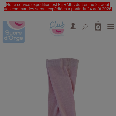
Notre service expédition est FERME : du 1er au 21 août
Vos commandes seront expédiées à partir du 24 août 2026.
0