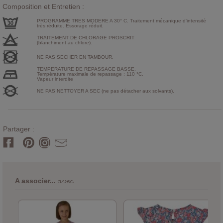
Composition et Entretien :
PROGRAMME TRES MODERE A 30° C. Traitement mécanique d'intensité
très réduite. Essorage réduit.
TRAITEMENT DE CHLORAGE PROSCRIT
(blanchiment au chlore).
NE PAS SECHER EN TAMBOUR.
TEMPERATURE DE REPASSAGE BASSE.
Température maximale de repassage : 110 °C.
Vapeur interdite
NE PAS NETTOYER A SEC (ne pas détacher aux solvants).
Partager :
avec
A associer...