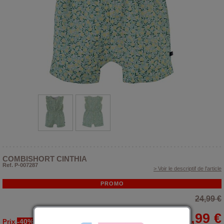
COMBISHORT CINTHIA
Ref. P-007287
> Voir le descriptif de l'article
PROMO
24,99 €
14,99 €
-40%
Prix