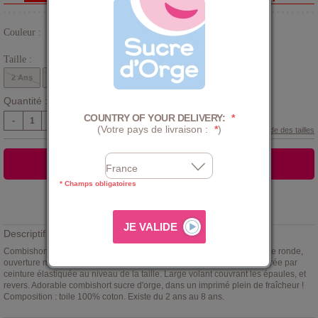
Couleur :
Blanc
Taille :
2 Ans
3 Ans
4 Ans
5 Ans
6 Ans
8 Ans
Quantité :
COUNTRY OF YOUR DELIVERY:
*
-
+
(Votre pays de livraison :
*
)
Guide des tailles
AJOUTER AU PANIER
* Champs obligatoires
Ajouter à la
LISTE D'ENVIES
Descriptif :
Combishort fille imprimé fleuri Sucre d'Orge blanc/ jaune/vert. Encolure ronde,
ouverture milieu devant jusqu'à la taille par boutons pression. Resserrée par
ceinture élastiquée au niveau de la taille. Large volant couvrant les épaules, et
revers. Adorable combishort sucre d'orge, dans un imprimé plein de fraîcheur !
Composition : toile 100% coton. Existe du 2 ans au 8 ans.