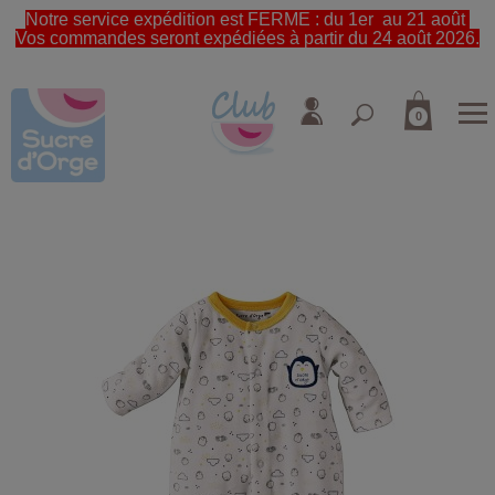
Notre service expédition est FERME : du 1er au 21 août
Vos commandes seront expédiées à partir du 24 août 2026.
0