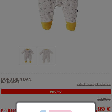
DORS BIEN DAN
Ref. P-007433
> Voir le descriptif de l'article
PROMO
22,99 €
14,99 €
-35%
Prix