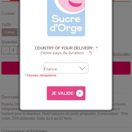
Couleur :
Jaune
Taille :
0 Mois
1 Mois
3 Mois
6 Mois
9 Mois
12 Mois
Quantité :
COUNTRY OF YOUR DELIVERY:
*
-
+
(Votre pays de livraison :
*
)
Guide des tailles
AJOUTER AU PANIER
* Champs obligatoires
Ajouter à la
LISTE D'ENVIES
Descriptif :
Pyjama DAN
Sucre d'orge
blanc aux finitions jaune en velours rasé. Il s'ouvre
intégralement par le devant en Y par boutons pression. Pieds élastiqués à
l'arrière pour le maintien. Motif ludiques de petits pingouins. Composition : 75%
coton, 25% polyester. Taille du 0 au 12 mois.
Composition et Entretien :