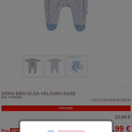
DORS BIEN ELOA VELOURS RASE
Ref. P-007901
> Voir le descriptif de l'article
PROMO
22,99 €
14,99 €
-35%
Prix