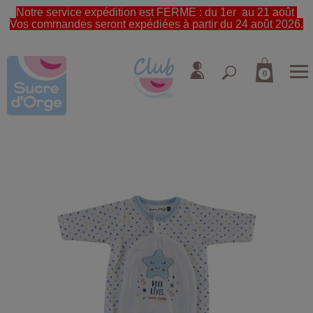
Notre service expédition est FERME : du 1er au 21 août
Vos commandes seront expédiées à partir du 24 août 2026.
0