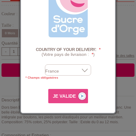
Couleur :
Bleu
Taille :
0 Mois
1 Mois
3 Mois
6 Mois
9 Mois
12 Mois
Quantité :
COUNTRY OF YOUR DELIVERY:
*
-
+
(Votre pays de livraison :
*
)
Guide des tailles
AJOUTER AU PANIER
* Champs obligatoires
Ajouter à la
LISTE D'ENVIES
Descriptif :
Dors bien Eloa Sucre d'Orge imprimé géométrique bleu sur un fond blanc. Une
belle étoile brodée sur le devant pour une douce nuit. Ouverture devant
intégrale par boutons, les pieds sont élastiqués pour un meilleur maintien.
Composition: 75% coton, 25% polyester. Taille : Existe du 0 au 12 mois.
Composition et Entretien :