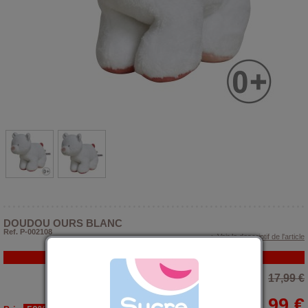
DOUDOU OURS BLANC
Ref. P-002108
> Voir le descriptif de l'article
PROMO
17,99 €
8,99 €