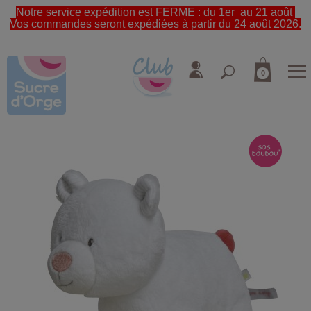
Notre service expédition est FERME : du 1er au 21 août
Vos commandes seront expédiées à partir du 24 août 2026.
0