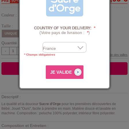
-50%
Prix
Couleur :
Beige
Taille :
COUNTRY OF YOUR DELIVERY:
*
(Votre pays de livraison :
*
)
UNIQUE
Quantité :
-
+
* Champs obligatoires
Guide des tailles
AJOUTER AU PANIER
Ajouter à la
LISTE D'ENVIES
Descriptif :
La qualité et la douceur
Sucre d'Orge
pour les premières découvertes de
Bébé. Jouet "Ours", facile à prendre en main. Matière douce et lavable en
machine. Composition : peluche 100% polyester, intérieur fibre polyester.
Composition et Entretien :